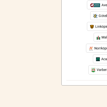
Ave
Göteb
Linköp
Mal
Norrköp
Aca
Varbe