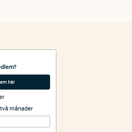
edlem?
lem här
er
i två månader