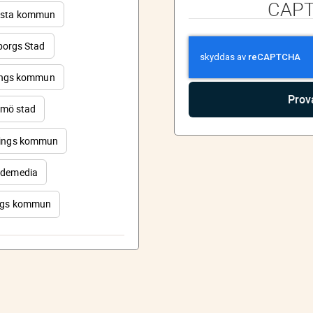
CAP
sta kommun
orgs Stad
ings kommun
mö stad
ings kommun
demedia
rgs kommun