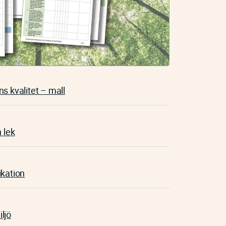
s kvalitet – mall
 lek
ikation
iljö