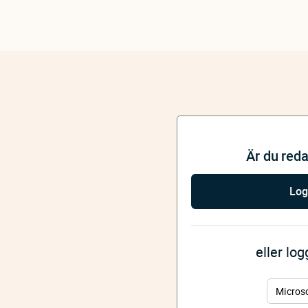
Är du red
Log
eller lo
Micros