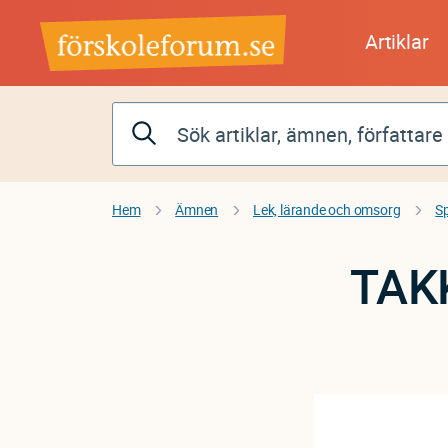
Hoppa
till
Artiklar
huvudinnehåll
Hem
Ämnen
Lek, lärande och omsorg
S
TAKK