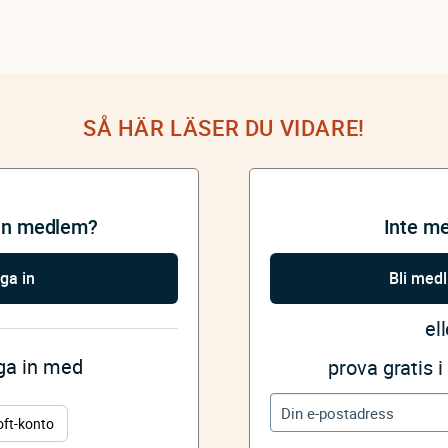
SÅ HÄR LÄSER DU VIDARE!
an medlem?
Inte m
ga in
Bli med
ell
gga in med
prova gratis 
oft-konto