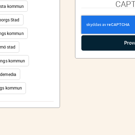
CAP
sta kommun
orgs Stad
ings kommun
mö stad
ings kommun
demedia
rgs kommun