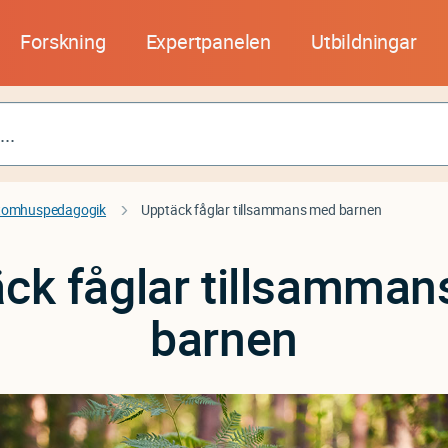
Forskning
Expertpanelen
Utbildningar
tomhuspedagogik
Upptäck fåglar tillsammans med barnen
ck fåglar tillsamma
barnen