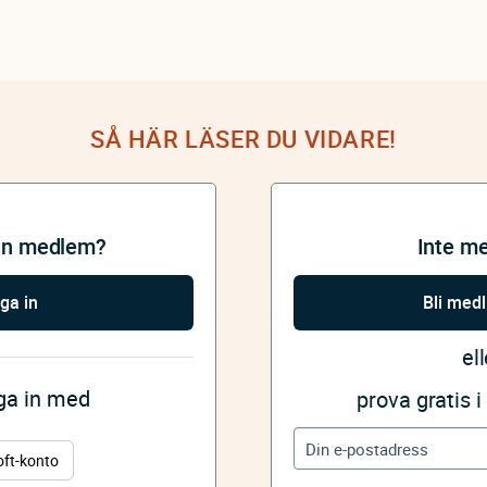
SÅ HÄR LÄSER DU VIDARE!
an medlem?
Inte m
ga in
Bli med
ell
gga in med
prova gratis 
oft-konto