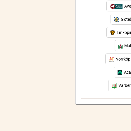
Ave
Göteb
Linköp
Mal
Norrköp
Aca
Varbe