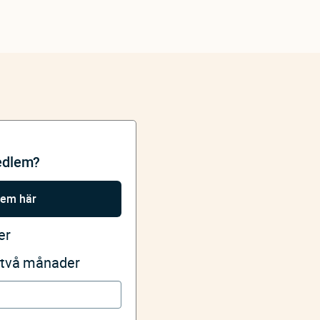
edlem?
lem här
er
i två månader