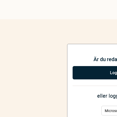
Är du red
Log
eller lo
Micros