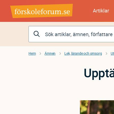
Hoppa
till
Artiklar
huvudinnehåll
Hem
Ämnen
Lek, lärande och omsorg
U
Upptä