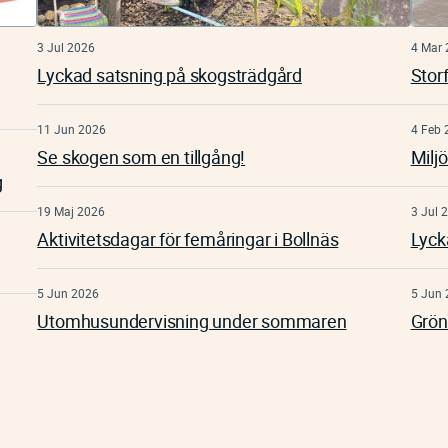
3 Jul 2026
4 Mar 
Lyckad satsning på skogsträdgård
Storf
11 Jun 2026
4 Feb 
Se skogen som en tillgång!
Milj
g
19 Maj 2026
3 Jul 
Aktivitetsdagar för femåringar i Bollnäs
Lyck
5 Jun 2026
5 Jun 
Utomhusundervisning under sommaren
Grön