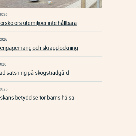
2026
örskolors utemiljöer inte hållbara
2026
öengagemang och skräpplockning
2026
ad satsning på skogsträdgård
2025
skans betydelse för barns hälsa