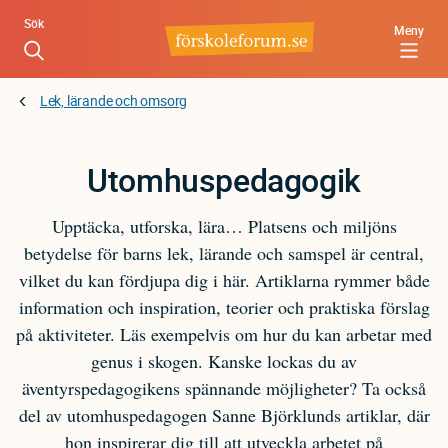
Hoppa
Sök
Meny
till
huvudinnehåll
Lek, lärande och omsorg
Utomhuspedagogik
Upptäcka, utforska, lära… Platsens och miljöns
betydelse för barns lek, lärande och samspel är central,
vilket du kan fördjupa dig i här. Artiklarna rymmer både
information och inspiration, teorier och praktiska förslag
på aktiviteter. Läs exempelvis om hur du kan arbetar med
genus i skogen. Kanske lockas du av
äventyrspedagogikens spännande möjligheter? Ta också
del av utomhuspedagogen Sanne Björklunds artiklar, där
hon inspirerar dig till att utveckla arbetet på