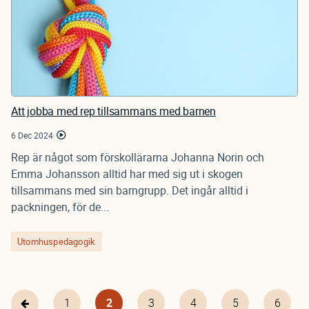
Att jobba med rep tillsammans med barnen
6 Dec 2024
Rep är något som förskollärarna Johanna Norin och
Emma Johansson alltid har med sig ut i skogen
tillsammans med sin barngrupp. Det ingår alltid i
packningen, för de...
Utomhuspedagogik
Page
1
Nuvarande
2
Page
3
Page
4
Page
5
Page
6
Föregående
Pagination