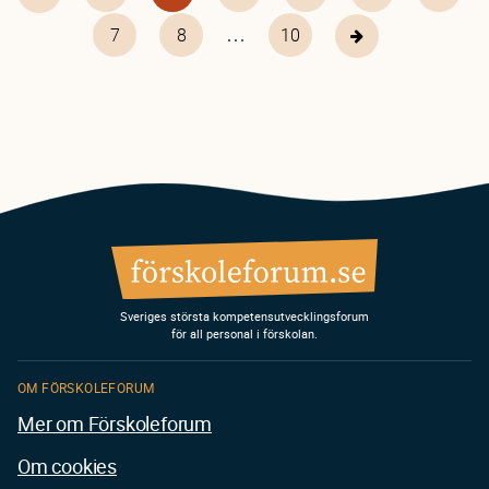
sida
sida
…
Page
7
Page
8
10
10
Nästa
sida
Sveriges största kompetensutvecklingsforum
för all personal i förskolan.
OM FÖRSKOLEFORUM
Mer om Förskoleforum
Om cookies