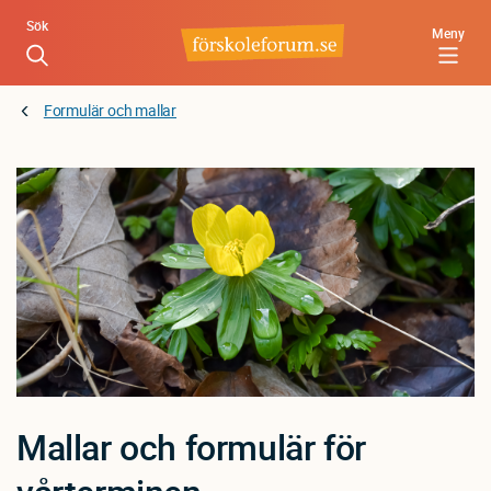
Hoppa
Sök
Meny
till
huvudinnehåll
Formulär och mallar
Mallar och formulär för