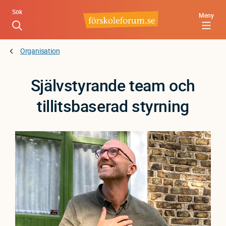
Hoppa
Sök
Meny
till
huvudinnehåll
Organisation
Självstyrande team och
tillitsbaserad styrning