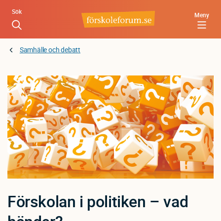
Hoppa
Sök
Meny
till
huvudinnehåll
Samhälle och debatt
Förskolan i politiken – vad