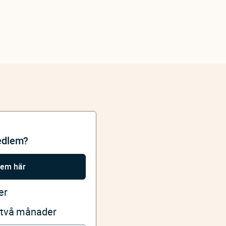
edlem?
lem här
er
i två månader