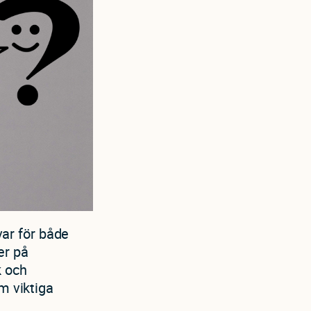
ar för både
er på
k och
m viktiga