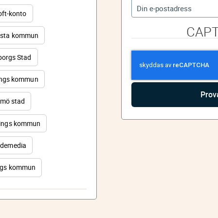
oft-konto
CAP
sta kommun
orgs Stad
ings kommun
mö stad
ings kommun
demedia
rgs kommun