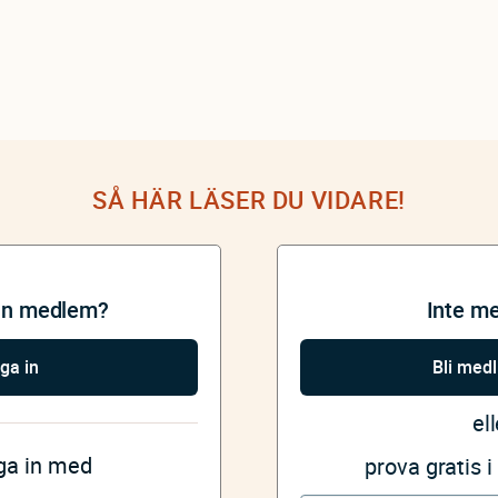
SÅ HÄR LÄSER DU VIDARE!
an medlem?
Inte m
ga in
Bli med
ell
gga in med
prova gratis 