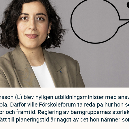
on (L) blev nyligen utbildningsminister med ansv
ola. Därför ville Förskoleforum ta reda på hur hon s
kor och framtid. Reglering av barngruppernas storle
rätt till planeringstid är något av det hon nämner so