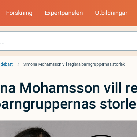
Forskning
Expertpanelen
Utbildningar
 debatt
Simona Mohamsson vill reglera barngruppernas storlek
na Mohamsson vill re
arngruppernas storl