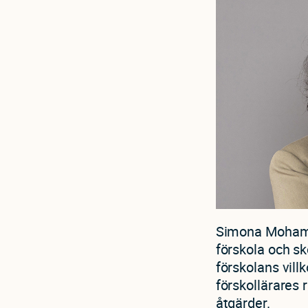
Simona Mohamss
förskola och sk
förskolans vill
förskollärares 
åtgärder.