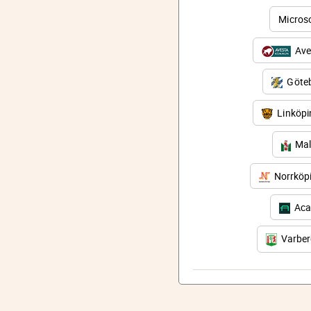
Micros
Ave
Göteb
Linköp
Mal
Norrköp
Aca
Varbe