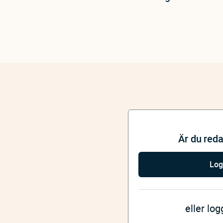
Är du red
Log
eller lo