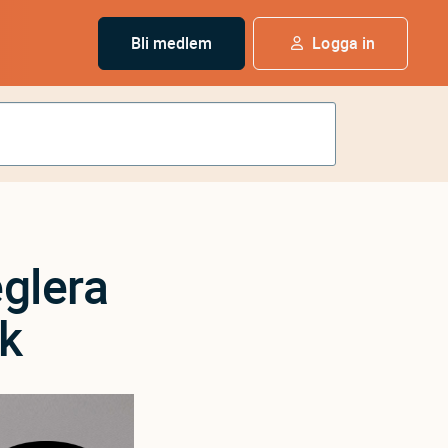
Bli medlem
Logga in
glera
ek