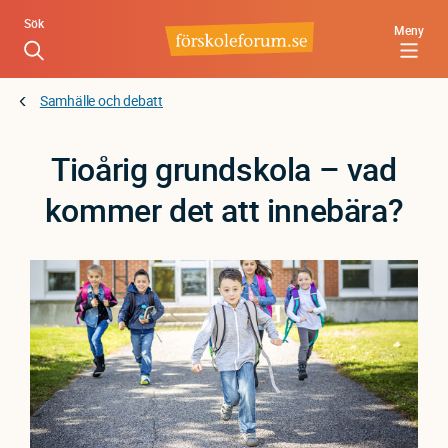
Hoppa
Sök
Meny
till
huvudinnehåll
Samhälle och debatt
Tioårig grundskola – vad
kommer det att innebära?