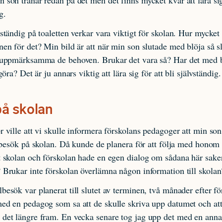
g.
vständig på toaletten verkar vara viktigt för skolan. Hur mycket
nen för det? Min bild är att när min son slutade med blöja så s
t uppmärksamma de behoven. Brukar det vara så? Har det med 
 göra? Det är ju annars viktig att lära sig för att bli självständig.
å skolan
r ville att vi skulle informera förskolans pedagoger att min so
ta besök på skolan. Då kunde de planera för att följa med honom
t skolan och förskolan hade en egen dialog om sådana här sake
 Brukar inte förskolan överlämna någon information till skolan
besök var planerat till slutet av terminen, två månader efter f
ed en pedagog som sa att de skulle skriva upp datumet och at
 det längre fram. En vecka senare tog jag upp det med en ann