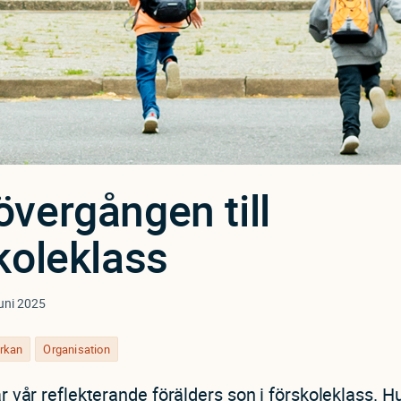
vergången till
koleklass
uni 2025
rkan
Organisation
ar vår reflekterande förälders son i förskoleklass. H