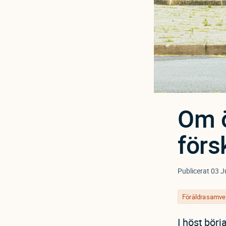
Om ö
förs
Publicerat
03 J
Föräldrasamve
I höst börj