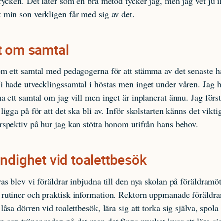
trycken. Det låter som en bra metod tycker jag, men jag vet ju i
 min son verkligen får med sig av det.
t om samtal
om ett samtal med pedagogerna för att stämma av det senaste h
i hade utvecklingssamtal i höstas men inget under våren. Jag ha
ha ett samtal om jag vill men inget är inplanerat ännu. Jag först
ligga på för att det ska bli av. Inför skolstarten känns det viktig
rspektiv på hur jag kan stötta honom utifrån hans behov.
ändighet vid toalettbesök
ras blev vi föräldrar inbjudna till den nya skolan på föräldramö
rutiner och praktisk information. Rektorn uppmanade föräldrar
låsa dörren vid toalettbesök, lära sig att torka sig själva, spola
 son tränar redan på det men det finns mycket kvar att lära si