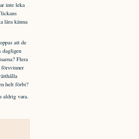
r inte leka
flickans
ka lära känna
oppas att de
s dagligen
isarna? Flera
 försvinner
ätthålla
n helt förbi?
 aldrig vara.