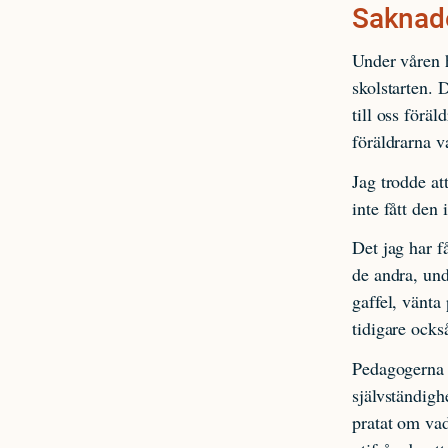
Saknade
Under våren h
skolstarten. D
till oss förä
föräldrarna v
Jag trodde at
inte fått den
Det jag har f
de andra, und
gaffel, vänta
tidigare också
Pedagogerna h
självständigh
pratat om va