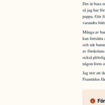
Det är bara e
så jag har fö
pappa. Gör fö
varandra bätt
Många av bar
kan fortsätta
och när barne
av förskolans
också plötsli
någon form a
Jag tror att 
Framtiden få
Fö