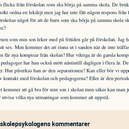
n flicka från förskolan som ska börja på samma skola. De bruka
rsökt ordna en lekdejt men jag har inte fått någon respons från 
rskolan något för att de barn som ska börja på samma skola s
re?
nen som min son leker med på fritiden går på förskolan. Jag h
 att ses. Men kommer det att rinna ut i sanden när de inte träffa
n får nya kompisar från skolan? Hur viktiga är de gamla komp
 pedagoger har han också mött nästintill dagligen i flera år. De
gt. Hur påverkas han av den separationen? Kan eller bör vi uppr
v kontakt med förskolan och pedagogerna? Eller är den periode
det kommer att gå bra för min son i skolan men säker kan man ju
r utvisa vilka nya utmaningar som kommer att uppstå.
rskolepsykologens kommentarer