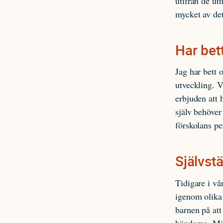
utifrån de ut
mycket av det
Har bet
Jag har bett 
utveckling. V
erbjuden att 
själv behöver 
förskolans pe
Självst
Tidigare i vå
igenom olika 
barnen på att 
händerna. Min