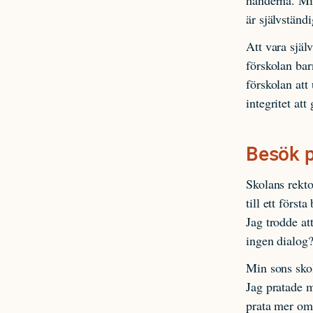
är självständi
Att vara själ
förskolan bar
förskolan at
integritet att
Besök p
Skolans rekto
till ett förs
Jag trodde at
ingen dialog?
Min sons skol
Jag pratade m
prata mer om