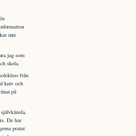
för
 information
kar inte
ara jag som
och skola.
koleklass från
med kniv och
ränat på
självkänsla,
is. De har
erna pratat