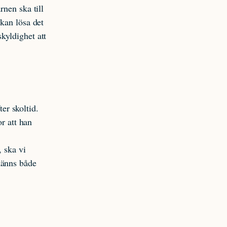
rnen ska till
 kan lösa det
kyldighet att
ter skoltid.
or att han
, ska vi
känns både