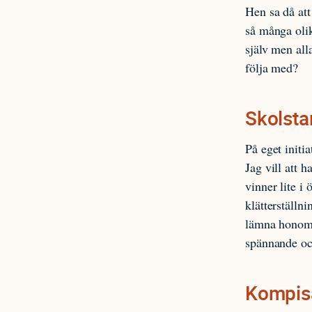
Hen sa då att
så många olik
själv men all
följa med?
Skolsta
På eget initia
Jag vill att 
vinner lite i
klätterställn
lämna honom 
spännande oc
Kompisa