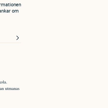
ormationen
 tankar om
kola.
 han utmanas