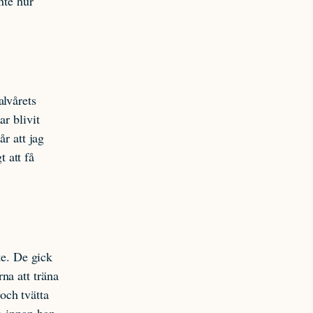
nte hur
alvårets
r blivit
år att jag
t att få
te. De gick
na att träna
 och tvätta
g innan han