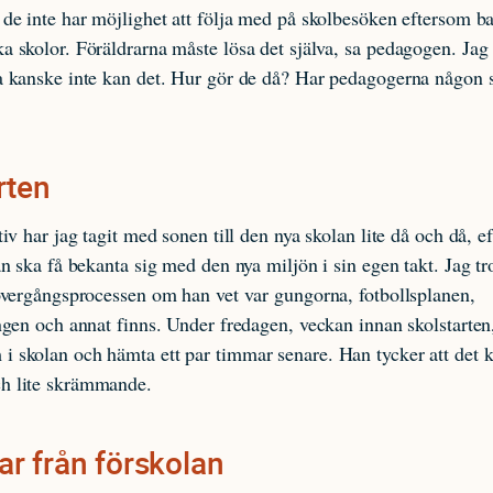
 de inte har möjlighet att följa med på skolbesöken eftersom ba
a skolor. Föräldrarna måste lösa det själva, sa pedagogen. Jag
a kanske inte kan det. Hur gör de då? Har pedagogerna någon s
rten
tiv har jag tagit med sonen till den nya skolan lite då och då, ef
han ska få bekanta sig med den nya miljön i sin egen takt. Jag tr
 övergångsprocessen om han vet var gungorna, fotbollsplanen,
ingen och annat finns. Under fredagen, veckan innan skolstarten
i skolan och hämta ett par timmar senare. Han tycker att det 
h lite skrämmande.
r från förskolan