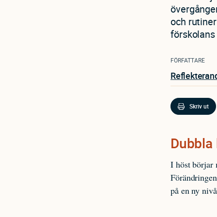
övergången
och rutiner
förskolans
FÖRFATTARE
Reflekteran
Skriv ut
Dubbla 
I höst börjar
Förändringen 
på en ny nivå