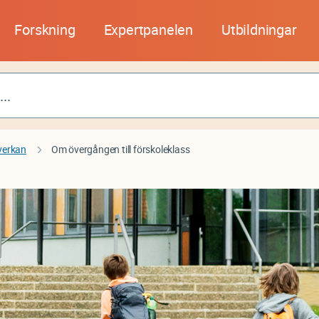
Forskning
Expertpanelen
Utbildningar
verkan
Om övergången till förskoleklass