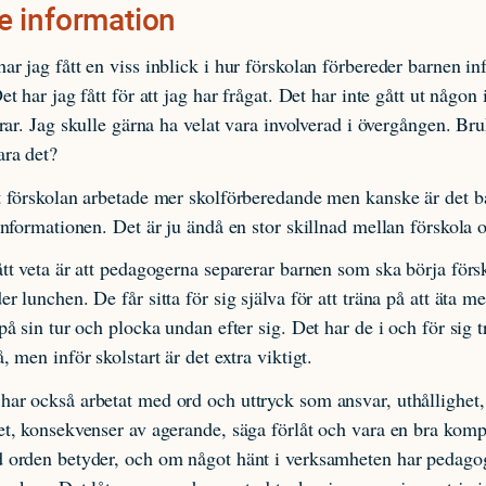
 information
ar jag fått en viss inblick i hur förskolan förbereder barnen in
et har jag fått för att jag har frågat. Det har inte gått ut någon
ldrar. Jag skulle gärna ha velat vara involverad i övergången. Bru
ara det?
t förskolan arbetade mer skolförberedande men kanske är det b
 informationen. Det är ju ändå en stor skillnad mellan förskola 
ått veta är att pedagogerna separerar barnen som ska börja förs
er lunchen. De får sitta för sig själva för att träna på att äta 
 på sin tur och plocka undan efter sig. Det har de i och för sig t
, men inför skolstart är det extra viktigt.
ar också arbetat med ord och uttryck som ansvar, uthållighet, 
et, konsekvenser av agerande, säga förlåt och vara en bra komp
d orden betyder, och om något hänt i verksamheten har pedagog