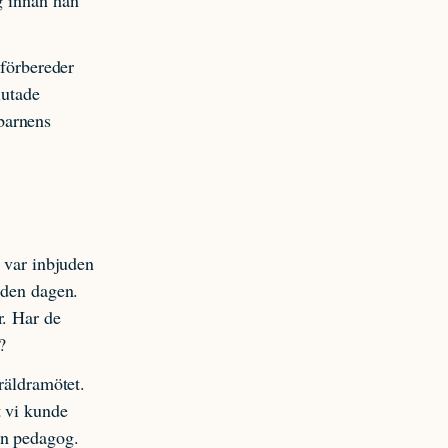
 förbereder
lutade
barnens
n var inbjuden
 den dagen.
r. Har de
?
öräldramötet.
t vi kunde
an pedagog.