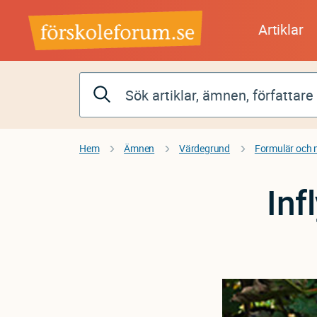
Hoppa
till
Artiklar
huvudinnehåll
Hem
Ämnen
Värdegrund
Formulär och 
Inf