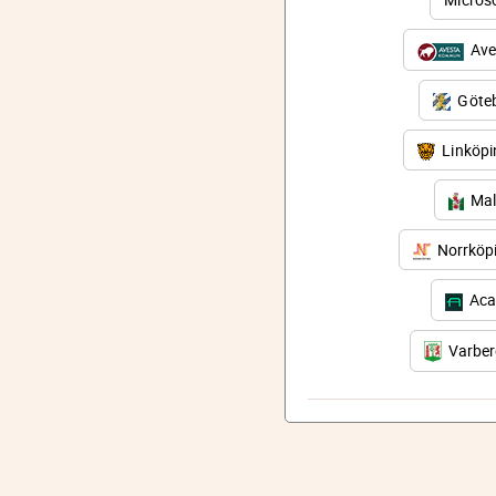
Ave
Göteb
Linköp
Mal
Norrköp
Aca
Varbe