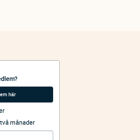
edlem?
lem här
er
i två månader