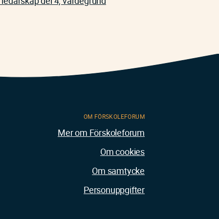
 ledarskap del 4, värdegrund
OM FÖRSKOLEFORUM
Mer om Förskoleforum
Om cookies
Om samtycke
Personuppgifter