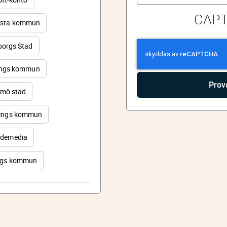
CAP
sta kommun
orgs Stad
ings kommun
mö stad
ings kommun
demedia
rgs kommun