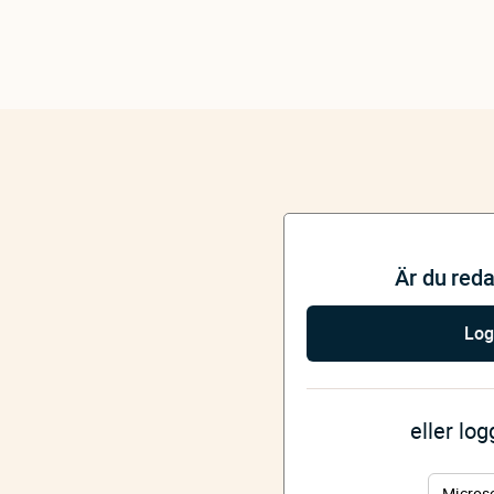
Är du red
Log
eller lo
Micros