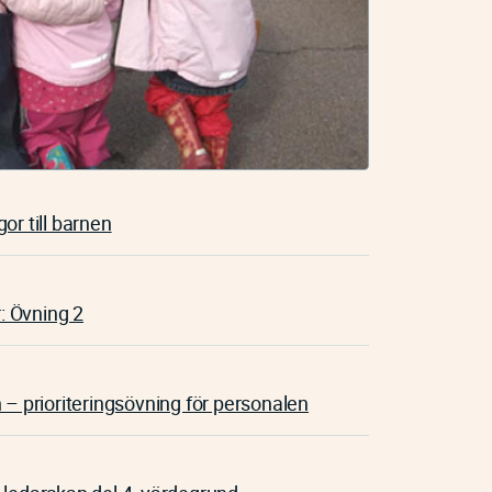
or till barnen
r: Övning 2
 – prioriteringsövning för personalen