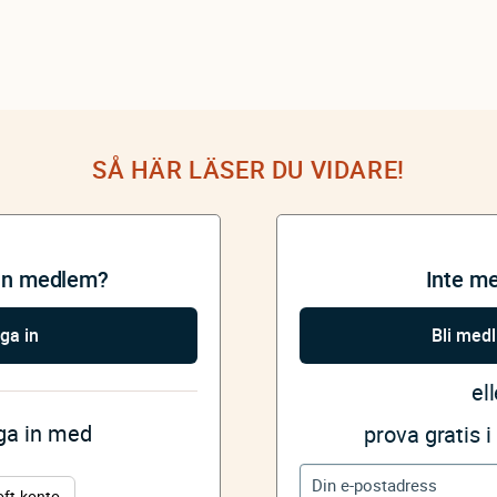
SÅ HÄR LÄSER DU VIDARE!
an medlem?
Inte m
ga in
Bli med
ell
gga in med
prova gratis 
oft-konto