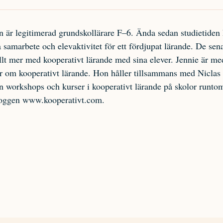
n är legitimerad grundskollärare
F–6
. Ända sedan studietiden 
å samarbete och elevaktivitet för ett fördjupat lärande. De sen
llt mer med kooperativt lärande med sina elever. Jennie är me
ker om kooperativt lärande. Hon håller tillsammans med Niclas
 workshops och kurser i kooperativt lärande på skolor runtom
loggen www.kooperativt.com.