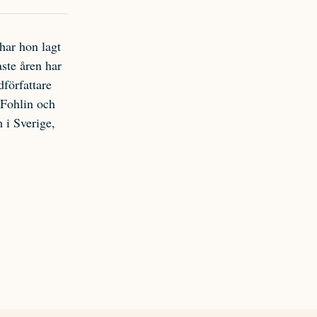
har hon lagt
aste åren har
dförfattare
 Fohlin och
 i Sverige,