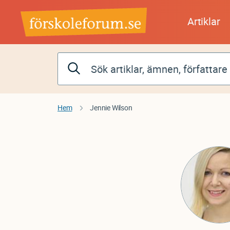
Hoppa
till
Artiklar
huvudinnehåll
Hem
Jennie Wilson