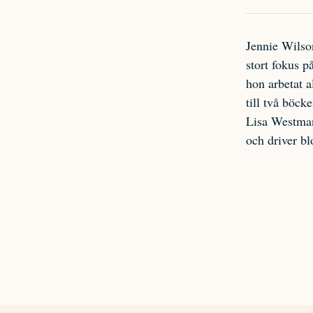
Jennie Wilso
stort fokus p
hon arbetat a
till två böc
Lisa Westman
och driver b