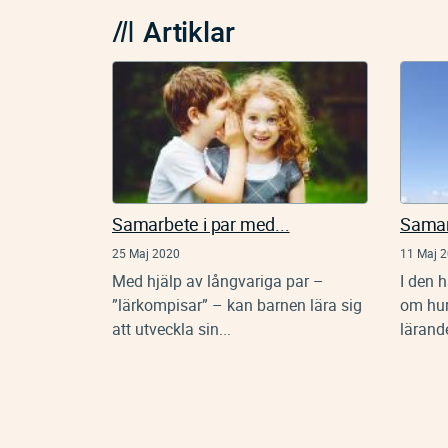
Artiklar
Samarbete i par med...
Samar
25 Maj 2020
11 Maj 
Med hjälp av långvariga par –
I den h
”lärkompisar” – kan barnen lära sig
om hur
att utveckla sin...
lärand