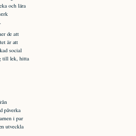
eka och lära
verk
.
er de att
et är att
kad social
till lek, hitta
rån
ed påverka
arnen i par
en utveckla