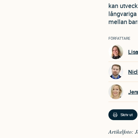
kan utveck
långvariga
mellan bar
FÖRFATTARE
Lisa
Nicl
Jen
Skriv ut
Artikelfoto: 