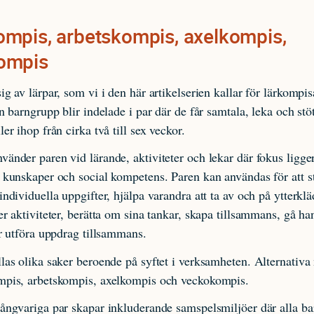
mpis, arbetskompis, axelkompis,
ompis
ig av lärpar, som vi i den här artikelserien kallar för lärkompis
en barngrupp blir indelade i par där de får samtala, leka och stö
er ihop från cirka två till sex veckor.
änder paren vid lärande, aktiviteter och lekar där fokus ligge
 kunskaper och social kompetens. Paren kan användas för att s
individuella uppgifter, hjälpa varandra att ta av och på ytterklä
er aktiviteter, berätta om sina tankar, skapa tillsammans, gå ha
er utföra uppdrag tillsammans.
las olika saker beroende på syftet i verksamheten. Alternativ
mpis, arbetskompis, axelkompis och veckokompis.
ångvariga par skapar inkluderande samspelsmiljöer där alla ba