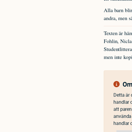
Alla barn bli
andra, men sä
Texten är hä
Fohlin, Nicla
Studentlitter
men inte kopi
Om 
Detta är 
handlar 
att pare
använda p
handlar 