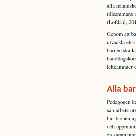
alla människo
tillsammans m
(Löfdahl, 201
Genom att ba
utveckla ett s
barnen ska ku
handlingskompe
lekkamrater 
Alla bar
Pedagogen ka
samarbete utv
hur barnen ag
och uppmuntra
en sammanhå