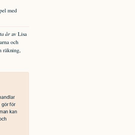
spel med
ta år
av Lisa
tarna och
en räkning,
 handlar
 gör för
r man kan
 och