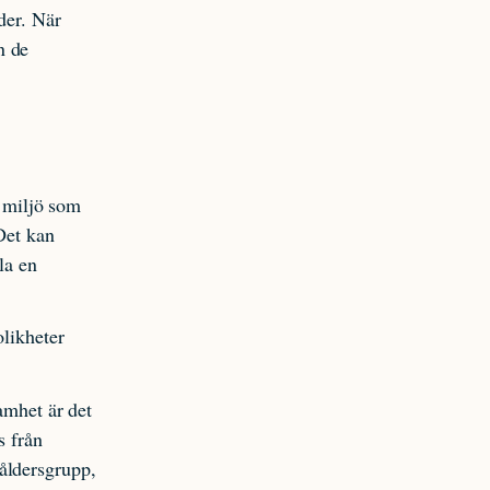
der. När
n de
n miljö som
 Det kan
la en
olikheter
amhet är det
s från
åldersgrupp,