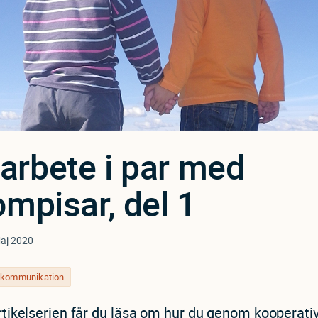
rbete i par med
ompisar, del 1
aj 2020
h kommunikation
artikelserien får du läsa om hur du genom kooperati