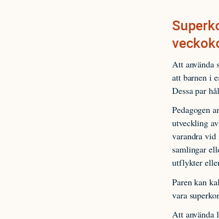
Superko
veckok
Att använda s
att barnen i 
Dessa par håll
Pedagogen anv
utveckling av
varandra vid 
samlingar ell
utflykter ell
Paren kan kal
vara superko
Att använda l