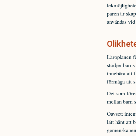
lekmöjlighete
paren är ska
användas vid 
Olikhete
Läroplanen fö
stödjer barns
innebära att 
förmåga att sä
Det som föres
mellan barn s
Oavsett inten
lätt hänt att
gemenskapen.