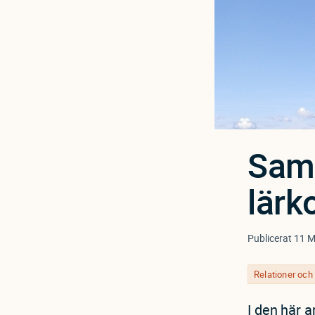
Sama
lärk
Publicerat
11 M
Relationer oc
I den här 