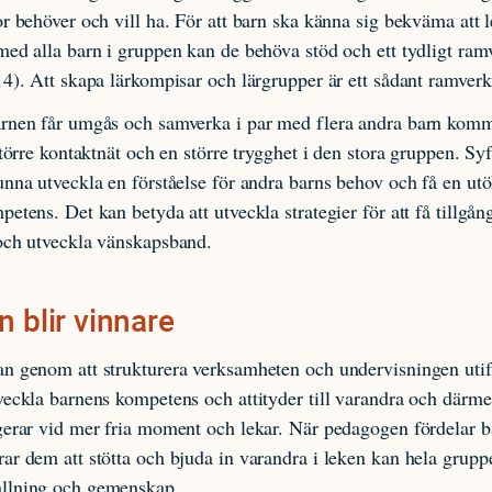
r behöver och vill ha. För att barn ska känna sig bekväma att l
ed alla barn i gruppen kan de behöva stöd och ett tydligt ram
4). Att skapa lärkompisar och lärgrupper är ett sådant ramverk
rnen får umgås och samverka i par med flera andra barn komm
törre kontaktnät och en större trygghet i den stora gruppen. Syft
nna utveckla en förståelse för andra barns behov och få en utö
tens. Det kan betyda att utveckla strategier för att få tillgång 
och utveckla vänskapsband.
n blir vinnare
n genom att strukturera verksamheten och undervisningen utif
eckla barnens kompetens och attityder till varandra och därm
erar vid mer fria moment och lekar. När pedagogen fördelar b
r dem att stötta och bjuda in varandra i leken kan hela grupp
llning och gemenskap.