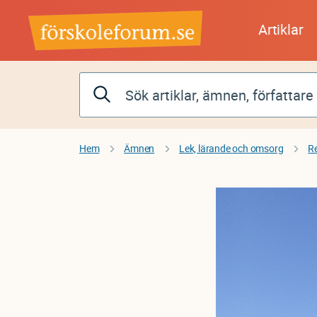
Hoppa
till
Artiklar
huvudinnehåll
Hem
Ämnen
Lek, lärande och omsorg
R