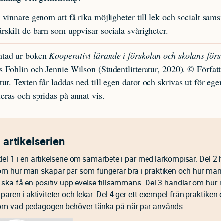
r vinnare genom att få rika möjligheter till lek och socialt sam
rskilt de barn som uppvisar sociala svårigheter.
mtad ur boken
Kooperativt lärande i förskolan och skolans förs
s Fohlin och Jennie Wilson (Studentlitteratur, 2020). © Förfat
atur. Texten får laddas ned till egen dator och skrivas ut för eg
eras och spridas på annat vis.
artikelserien
del 1 i en artikelserie om samarbete i par med lärkompisar. Del 2
om hur man skapar par som fungerar bra i praktiken och hur man
n ska få en positiv upplevelse tillsammans. Del 3 handlar om hu
aren i aktiviteter och lekar. Del 4 ger ett exempel från praktiken
om vad pedagogen behöver tänka på när par används.