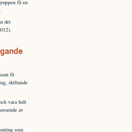
gruppen få en
.
n det
2012).
ggande
mant få
ing, skiftande
och vara helt
beroende av
gonting som