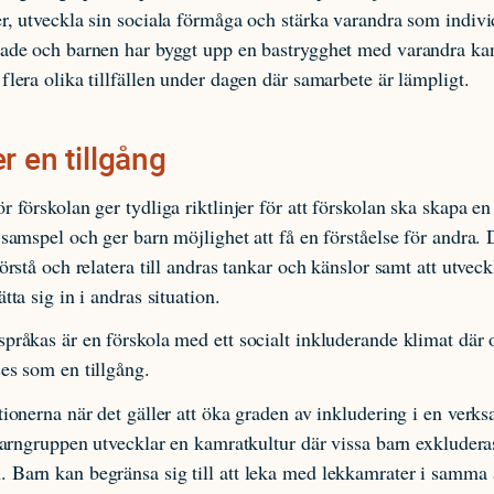
r, utveckla sin sociala förmåga och stärka varandra som indivi
pade och barnen har byggt upp en bastrygghet med varandra ka
flera olika tillfällen under dagen där samarbete är lämpligt.
r en tillgång
r förskolan ger tydliga riktlinjer för att förskolan ska skapa e
 samspel och ger barn möjlighet att få en förståelse för andra.
förstå och relatera till andras tankar och känslor samt att utveck
tta sig in i andras situation.
pråkas är en förskola med ett socialt inkluderande klimat där 
es som en tillgång.
tionerna när det gäller att öka graden av inkludering i en verks
 barngruppen utvecklar en kamratkultur där vissa barn exkludera
 Barn kan begränsa sig till att leka med lekkamrater i samma 