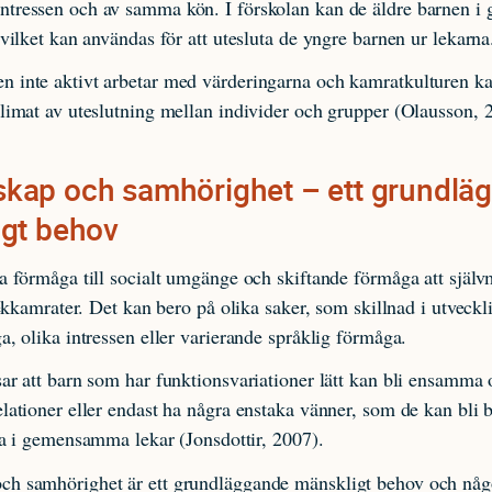
tressen och av samma kön. I förskolan kan de äldre barnen i 
 vilket kan användas för att utesluta de yngre barnen ur lekarna
 inte aktivt arbetar med värderingarna och kamratkulturen ka
limat av uteslutning mellan individer och grupper (Olausson, 
kap och samhörighet – ett grundlä
gt behov
a förmåga till socialt umgänge och skiftande förmåga att själv
 lekkamrater. Det kan bero på olika saker, som skillnad i utveckl
a, olika intressen eller varierande språklig förmåga.
ar att barn som har funktionsvariationer lätt kan bli ensamma 
lationer eller endast ha några enstaka vänner, som de kan bli 
lta i gemensamma lekar (Jonsdottir, 2007).
h samhörighet är ett grundläggande mänskligt behov och nå