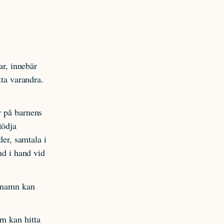
ar, innebär
tta varandra.
r på barnens
tödja
der, samtala i
nd i hand vid
a namn kan
rn kan hitta