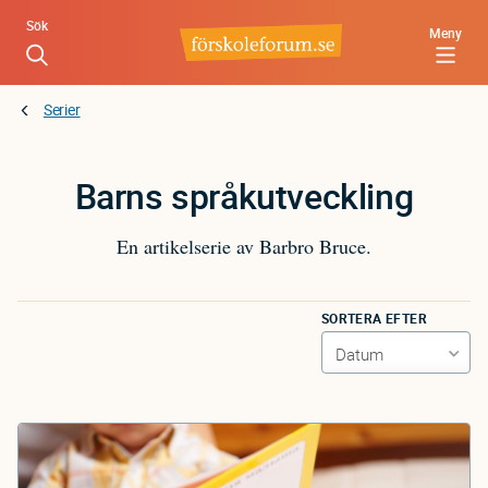
Hoppa
Sök
Meny
till
huvudinnehåll
Serier
Barns språkutveckling
En artikelserie av Barbro Bruce.
SORTERA EFTER