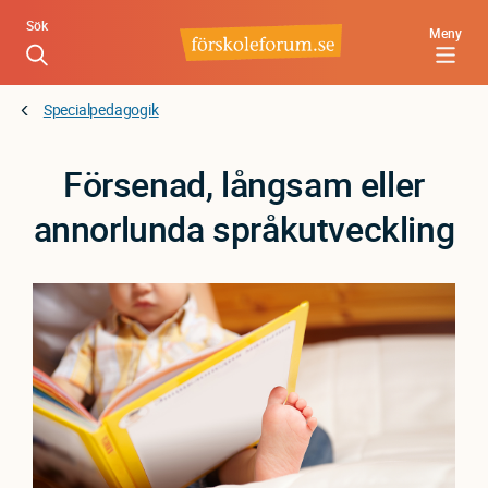
Hoppa
Sök
Meny
till
huvudinnehåll
Specialpedagogik
Försenad, långsam eller
annorlunda språkutveckling