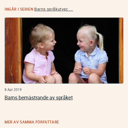
Barns språkutvec ...
INGÅR I SERIEN
8 Apr 2019
Barns bemästrande av språket
MER AV SAMMA FÖRFATTARE