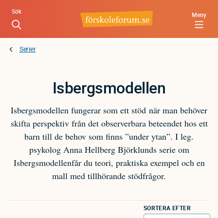
Hoppa
Sök
Meny
till
huvudinnehåll
Serier
Isbergsmodellen
Isbergsmodellen fungerar som ett stöd när man behöver
skifta perspektiv från det observerbara beteendet hos ett
barn till de behov som finns ”under ytan”. I leg.
psykolog Anna Hellberg Björklunds serie om
Isbergsmodellenfår du teori, praktiska exempel och en
mall med tillhörande stödfrågor.
SORTERA EFTER