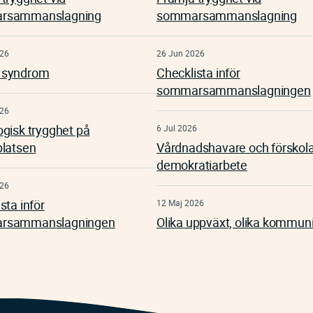
rsammanslagning
sommarsammanslagning
026
26 Jun 2026
 syndrom
Checklista inför
sommarsammanslagningen
026
ogisk trygghet på
6 Jul 2026
platsen
Vårdnadshavare och förskol
demokratiarbete
026
sta inför
12 Maj 2026
rsammanslagningen
Olika uppväxt, olika kommun