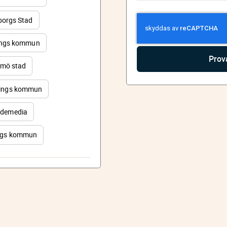
orgs Stad
ings kommun
mö stad
ings kommun
demedia
rgs kommun