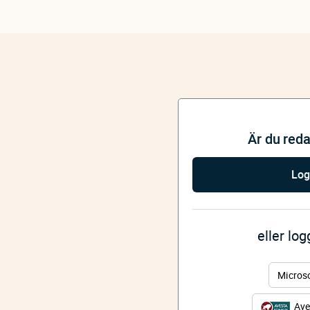
Är du red
Log
eller lo
Micros
Ave