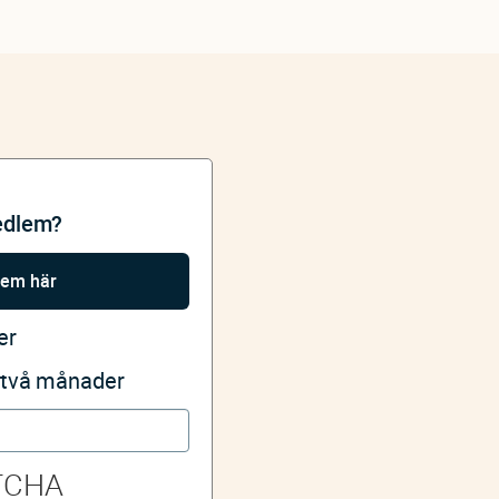
edlem?
lem här
er
i två månader
TCHA