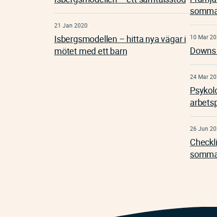
somma
21 Jan 2020
Isbergsmodellen – hitta nya vägar i
10 Mar 2
Downs
mötet med ett barn
24 Mar 2
Psykol
arbets
26 Jun 2
Checkli
somma