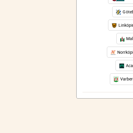
Göteb
Linköp
Mal
Norrköp
Aca
Varbe