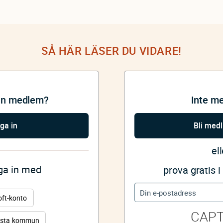
SÅ HÄR LÄSER DU VIDARE!
an medlem?
Inte m
ga in
Bli med
ell
gga in med
prova gratis 
oft-konto
CAP
sta kommun