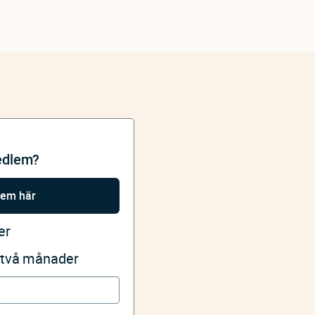
edlem?
lem här
er
i två månader