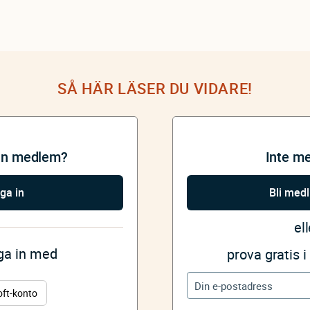
SÅ HÄR LÄSER DU VIDARE!
an medlem?
Inte m
ga in
Bli med
ell
gga in med
prova gratis 
oft-konto