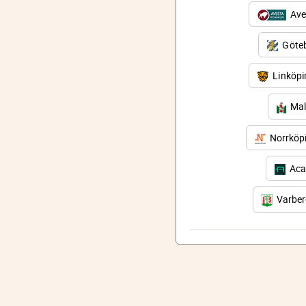
Ave
Göteb
Linköp
Mal
Norrköp
Aca
Varbe