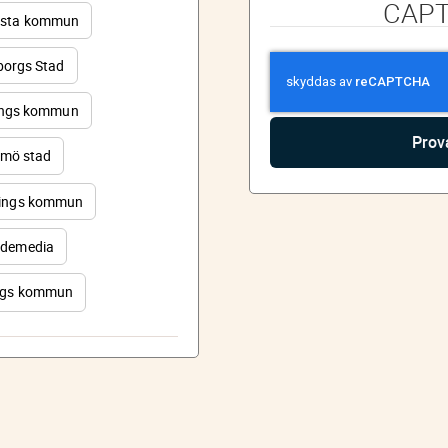
CAP
sta kommun
orgs Stad
ings kommun
mö stad
ings kommun
demedia
rgs kommun