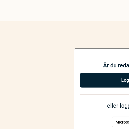
Är du red
Log
eller lo
Micros