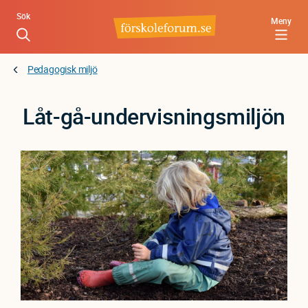
Hoppa
Sök
Meny
till
huvudinnehåll
Pedagogisk miljö
Låt-gå-undervisningsmiljön