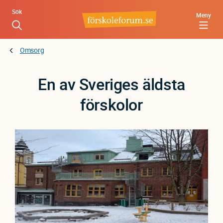
Hoppa
Sök
Meny
till
huvudinnehåll
Omsorg
En av Sveriges äldsta
förskolor