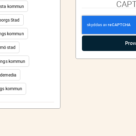
CAP
sta kommun
orgs Stad
ings kommun
mö stad
ings kommun
demedia
rgs kommun