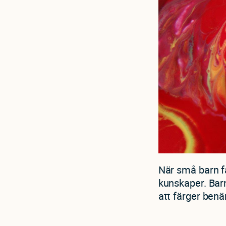
När små barn f
kunskaper. Barne
att färger benä