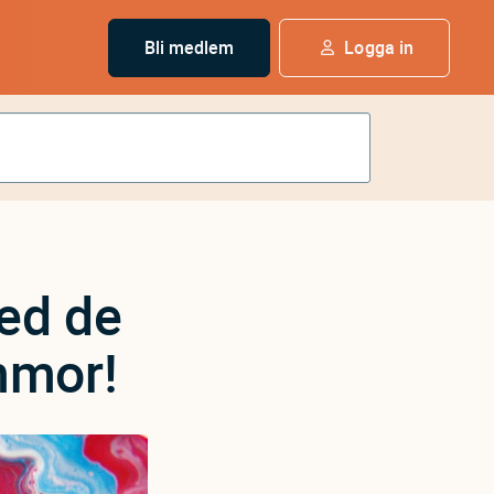
Bli medlem
Logga in
ed de
mmor!