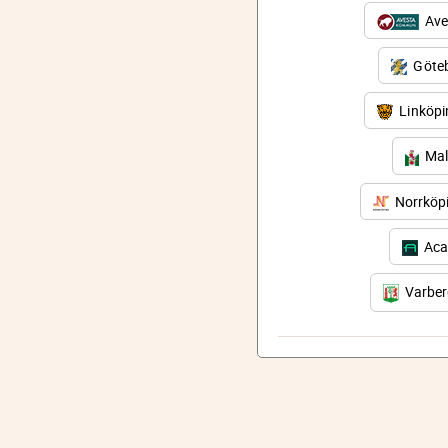
Ave
Göteb
Linköp
Mal
Norrköp
Aca
Varbe