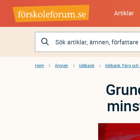
Hoppa
till
Artiklar
huvudinnehåll
Hem
Ämnen
Idébank
Idébank: Färg och
Grun
mins