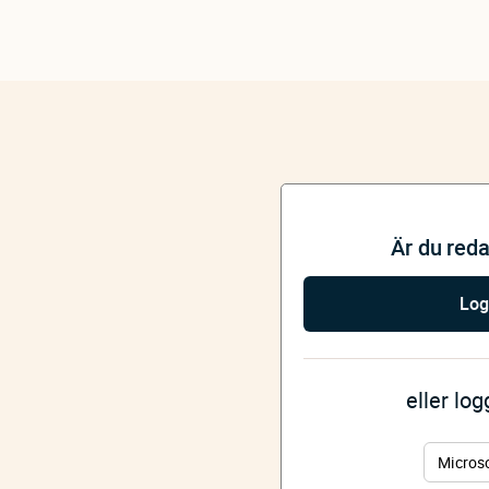
Är du red
Log
eller lo
Micros