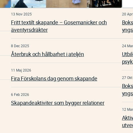
13 Nov 2025
20 Apr
Fritt textilt skapande – Gosemanicker och
Boks
äventyrsdräkter
yngs
8 Dec 2025
24 Ma
Återbruk och hållbarhet i ateljén
Utbi
psyk
11 Maj 2026
Fira Förskolans dag genom skapande
27 Okt
Boks
yngs
6 Feb 2026
Skapandeaktiviter som bygger relationer
12 Ma
Akti
utve