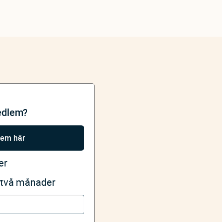
edlem?
lem här
er
i två månader