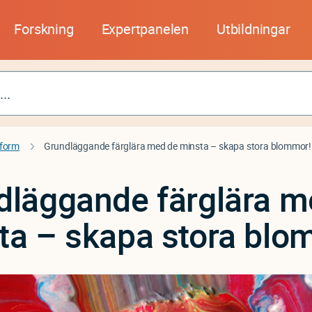
Forskning
Expertpanelen
Utbildningar
 form
Grundläggande färglära med de minsta – skapa stora blommor!
dläggande färglära m
ta – skapa stora blo