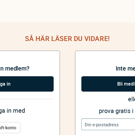
SÅ HÄR LÄSER DU VIDARE!
an medlem?
Inte m
ga in
Bli med
ell
gga in med
prova gratis 
oft-konto