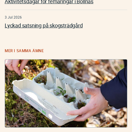
Aktivitetsdagar för femåringar i Bollnäs
3 Jul 2026
Lyckad satsning på skogsträdgård
MER I SAMMA ÄMNE