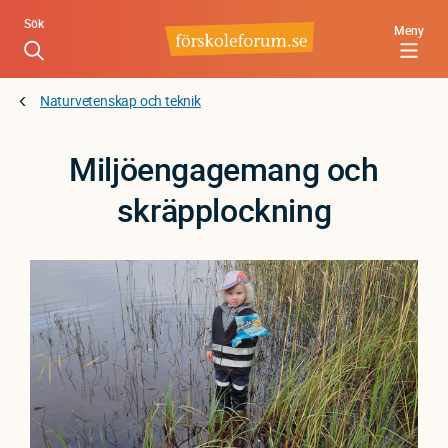
Hoppa
Sök
Meny
till
huvudinnehåll
Naturvetenskap och teknik
Miljöengagemang och
skräpplockning