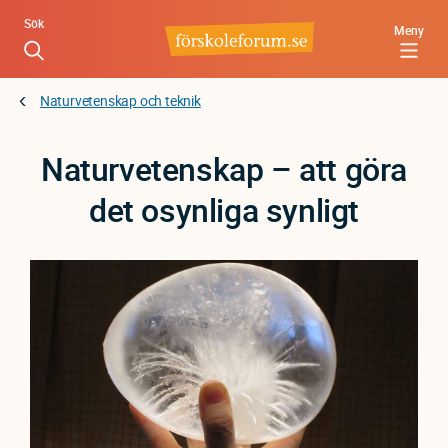
Hoppa
Sök
Meny
till
huvudinnehåll
Naturvetenskap och teknik
Naturvetenskap – att göra
det osynliga synligt