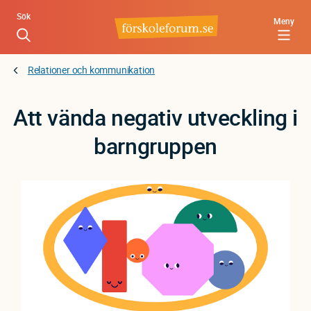
Hoppa
Sök
Meny
till
huvudinnehåll
Relationer och kommunikation
Att vända negativ utveckling i
barngruppen