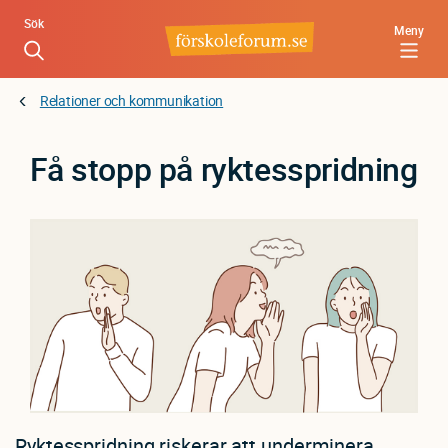
Hoppa
Sök
Meny
till
huvudinnehåll
Relationer och kommunikation
Få stopp på ryktesspridning
Ryktesspridning riskerar att underminera