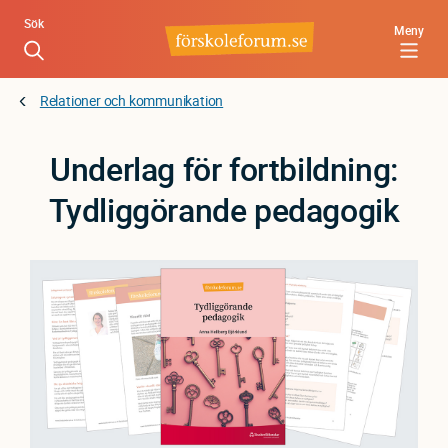
Hoppa
Sök
Meny
till
huvudinnehåll
Relationer och kommunikation
Underlag för fortbildning:
Tydliggörande pedagogik