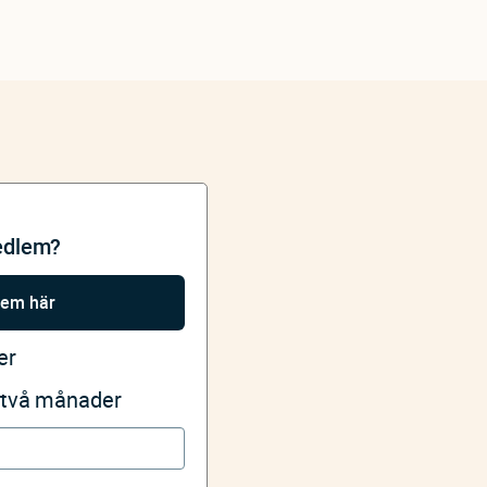
edlem?
lem här
er
i två månader