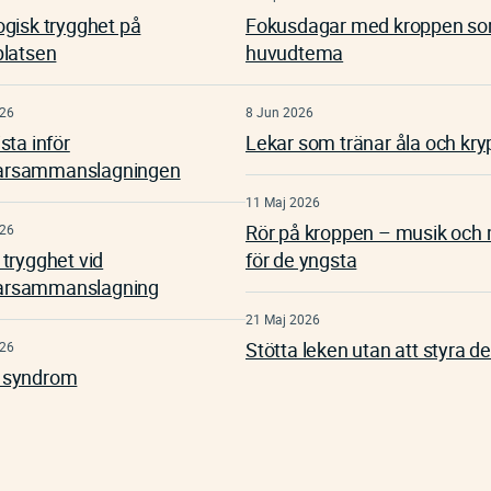
ogisk trygghet på
Fokusdagar med kroppen s
platsen
huvudtema
026
8 Jun 2026
sta inför
Lekar som tränar åla och kry
rsammanslagningen
11 Maj 2026
Rör på kroppen – musik och 
026
trygghet vid
för de yngsta
rsammanslagning
21 Maj 2026
Stötta leken utan att styra d
026
 syndrom