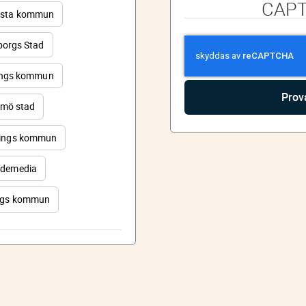
CAP
sta kommun
orgs Stad
ings kommun
mö stad
ings kommun
demedia
rgs kommun