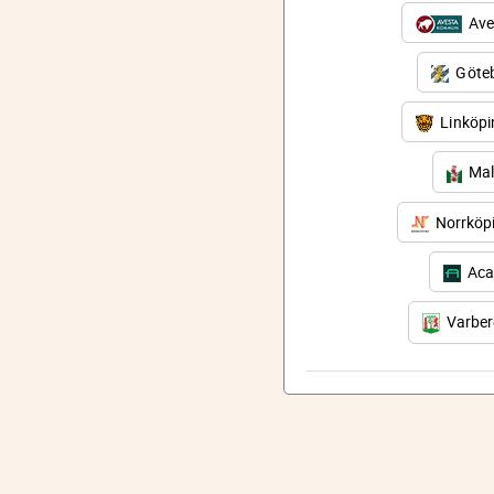
Ave
Göteb
Linköp
Mal
Norrköp
Aca
Varbe