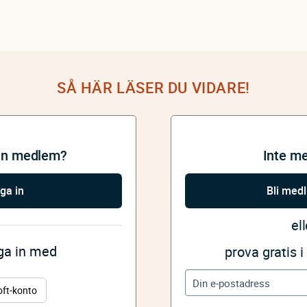
SÅ HÄR LÄSER DU VIDARE!
an medlem?
Inte m
ga in
Bli med
ell
gga in med
prova gratis 
oft-konto