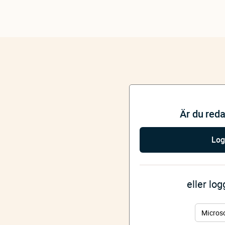
Är du red
Log
eller lo
Micros