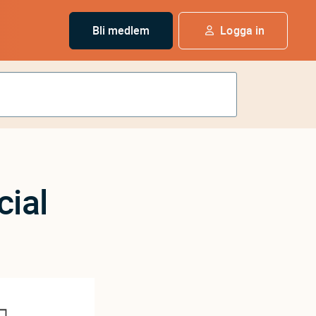
Bli medlem
Logga in
cial