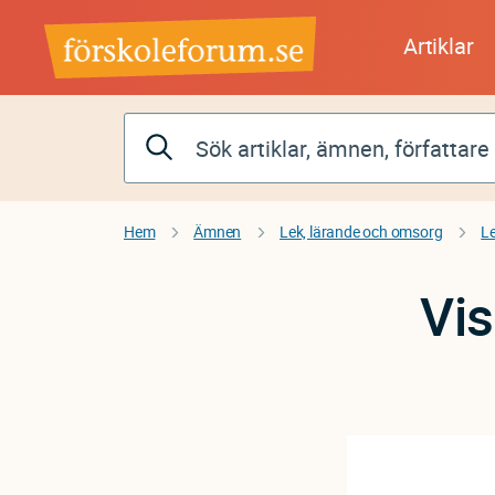
Hoppa
till
Artiklar
huvudinnehåll
Hem
Ämnen
Lek, lärande och omsorg
L
Vis