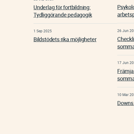
Psykol
Underlag för fortbildning:
arbets
Tydliggörande pedagogik
26 Jun 2
1 Sep 2025
Checkli
Bildstödets rika möjligheter
somma
17 Jun 2
Främja 
somma
10 Mar 2
Downs