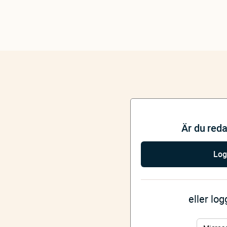
Är du red
Log
eller lo