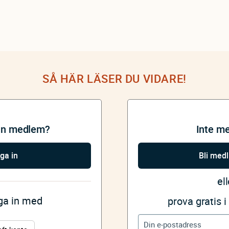
SÅ HÄR LÄSER DU VIDARE!
an medlem?
Inte m
ga in
Bli med
ell
gga in med
prova gratis 