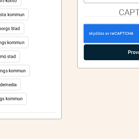
oft-konto
CAP
sta kommun
orgs Stad
ings kommun
mö stad
ings kommun
demedia
rgs kommun