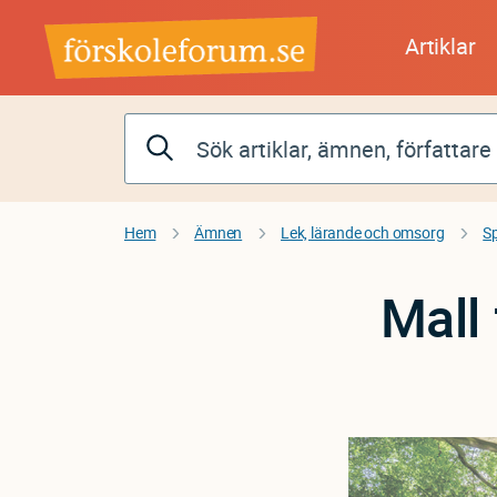
Hoppa
till
Artiklar
huvudinnehåll
Hem
Ämnen
Lek, lärande och omsorg
S
Mall 