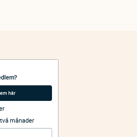
edlem?
lem här
er
i två månader