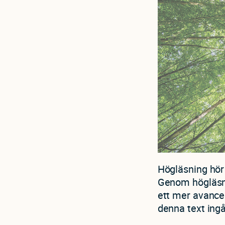
Högläsning hör 
Genom högläsni
ett mer avancer
denna text ingå