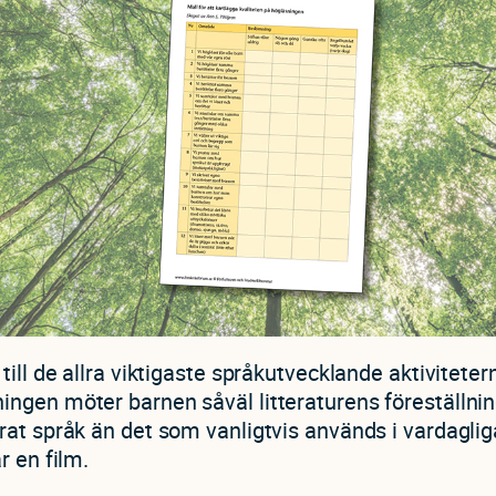
till de allra viktigaste språkutvecklande aktivitetern
ngen möter barnen såväl litteraturens föreställni
at språk än det som vanligtvis används i vardagliga
r en film.