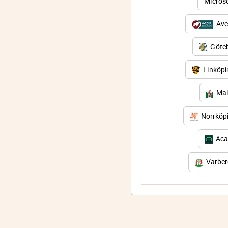
Micros
Ave
Göteb
Linköp
Mal
Norrköp
Aca
Varbe