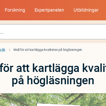
Forskning
Expertpanelen
Utbildningar
pråk
Mall för att kartlägga kvaliteten på högläsningen
för att kartlägga kval
på högläsningen