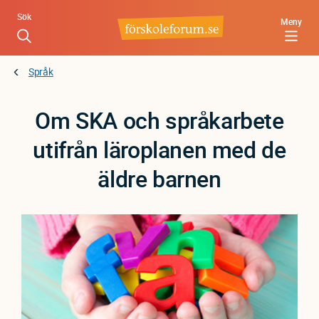
Hoppa
Sök
Meny
till
huvudinnehåll
Språk
Om SKA och språkarbete
utifrån läroplanen med de
äldre barnen