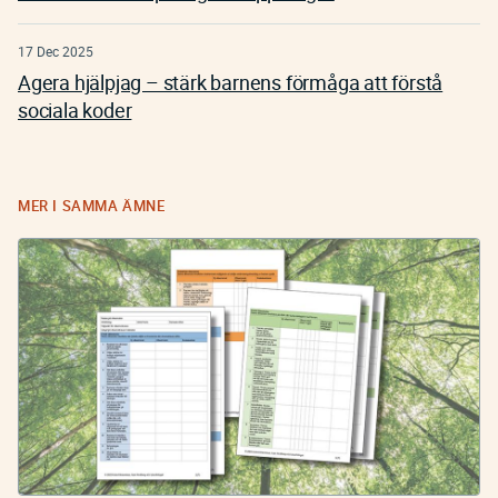
17 Dec 2025
Agera hjälpjag – stärk barnens förmåga att förstå
sociala koder
MER I SAMMA ÄMNE