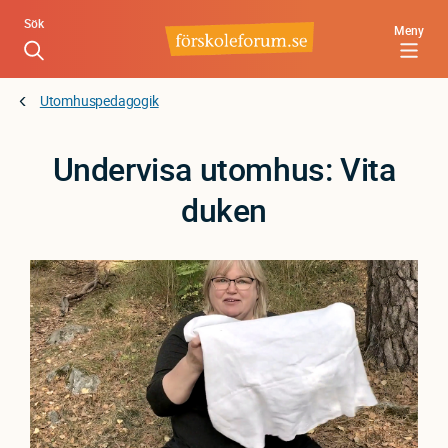
Hoppa
Sök
Meny
till
huvudinnehåll
Utomhuspedagogik
Undervisa utomhus: Vita
duken