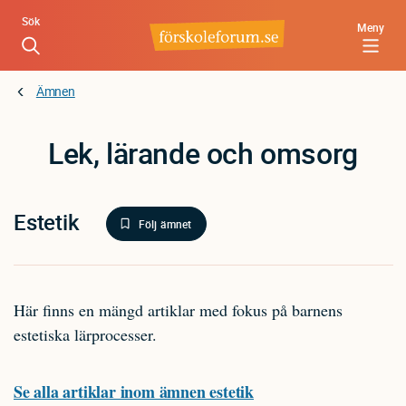
Hoppa
Sök
Meny
till
huvudinnehåll
Ämnen
Lek, lärande och omsorg
Estetik
Följ ämnet
Här finns en mängd artiklar med fokus på barnens
estetiska lärprocesser.
Se alla artiklar inom ämnen estetik