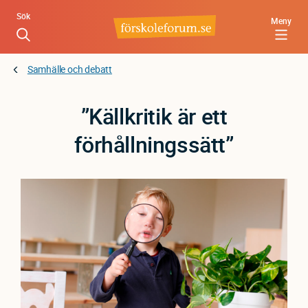
Hoppa
Sök
Meny
till
huvudinnehåll
Samhälle och debatt
”Källkritik är ett
förhållningssätt”