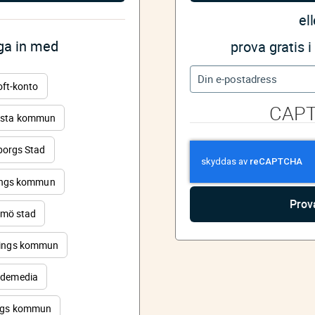
ell
gga in med
prova gratis 
oft-konto
CAP
sta kommun
orgs Stad
ings kommun
mö stad
ings kommun
demedia
rgs kommun