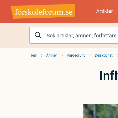
Hoppa
till
Artiklar
huvudinnehåll
Hem
Ämnen
Värdegrund
Delaktighet
Inf