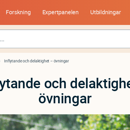
Forskning
Expertpanelen
Utbildningar
Inflytande och delaktighet – övningar
lytande och delaktigh
övningar