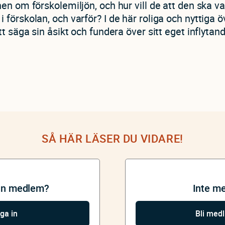
en om förskolemiljön, och hur vill de att den ska v
förskolan, och varför? I de här roliga och nyttiga ö
tt säga sin åsikt och fundera över sitt eget inflytan
SÅ HÄR LÄSER DU VIDARE!
an medlem?
Inte m
ga in
Bli med