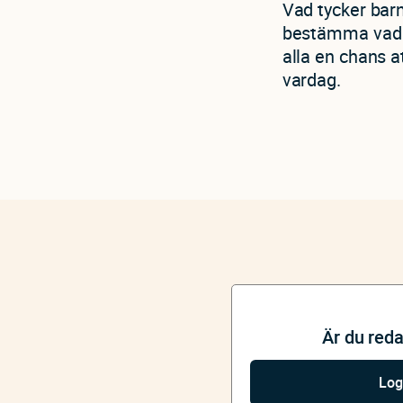
Vad tycker barn
bestämma vad i 
alla en chans a
vardag.
Är du red
Log