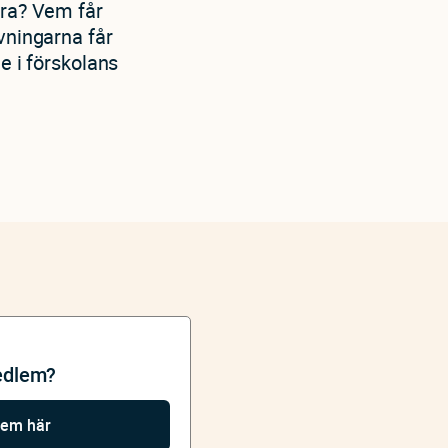
ara? Vem får
vningarna får
de i förskolans
edlem?
lem här