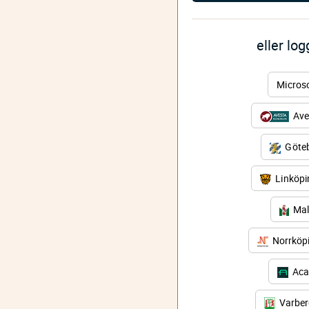
eller lo
Micros
Ave
Göteb
Linköp
Mal
Norrköp
Aca
Varbe