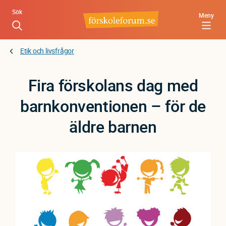
Hoppa
Sök
Meny
till
huvudinnehåll
Etik och livsfrågor
Fira förskolans dag med
barnkonventionen – för de
äldre barnen