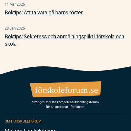
11 Mar 2026
Boktips: Att ta vara på barns röster
28 Jan 2026
Boktips: Sekretess och anmälningsplikt i förskola och
skola
Sveriges största kompetensutvecklingsforum
för all personal i förskolan.
OM FÖRSKOLEFORUM
Mer om Förskoleforum