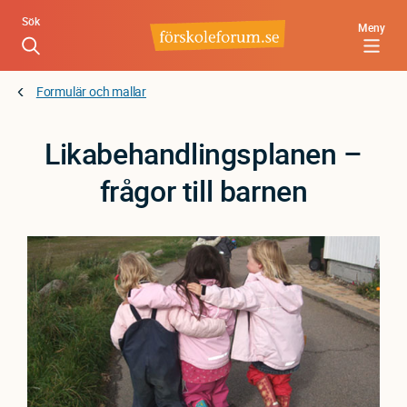
Hoppa
Sök
Meny
till
huvudinnehåll
Formulär och mallar
Likabehandlingsplanen –
frågor till barnen