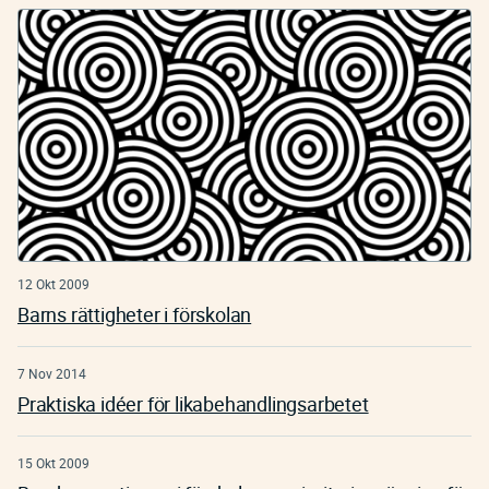
12 Okt 2009
Barns rättigheter i förskolan
7 Nov 2014
Praktiska idéer för likabehandlingsarbetet
15 Okt 2009