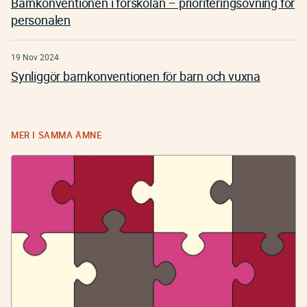
Barnkonventionen i förskolan – prioriteringsövning för
personalen
19 Nov 2024
Synliggör barnkonventionen för barn och vuxna
MER I SAMMA ÄMNE