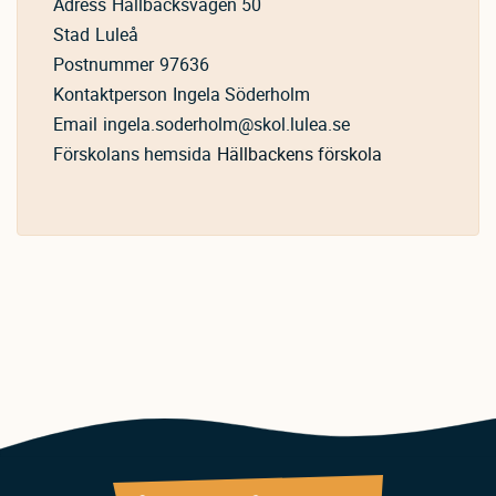
Adress
Hällbacksvägen 50
Stad
Luleå
Postnummer
97636
Kontaktperson
Ingela Söderholm
Email
ingela.soderholm@skol.lulea.se
Förskolans hemsida
Hällbackens förskola