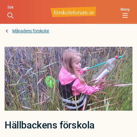
Hoppa
Sök
Meny
till
huvudinnehåll
Månadens förskolor
Hällbackens förskola