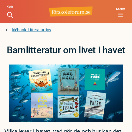
Hoppa
Sök
Meny
till
huvudinnehåll
Idébank: Litteraturtips
Barnlitteratur om livet i havet
Vilka lever i havet, vad gör de och hur kan det