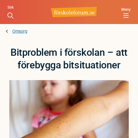
Hoppa
Sök
Meny
till
huvudinnehåll
Omsorg
Bitproblem i förskolan – att
förebygga bitsituationer