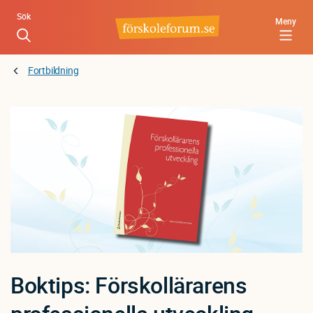
Hoppa
Sök
Meny
till
huvudinnehåll
Fortbildning
Boktips: Förskollärarens