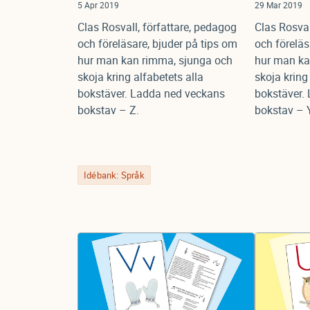
5 Apr 2019
29 Mar 2019
Clas Rosvall, författare, pedagog
Clas Rosval
och föreläsare, bjuder på tips om
och föreläs
hur man kan rimma, sjunga och
hur man ka
skoja kring alfabetets alla
skoja kring
bokstäver. Ladda ned veckans
bokstäver.
bokstav – Z.
bokstav – Y
Idébank: Språk