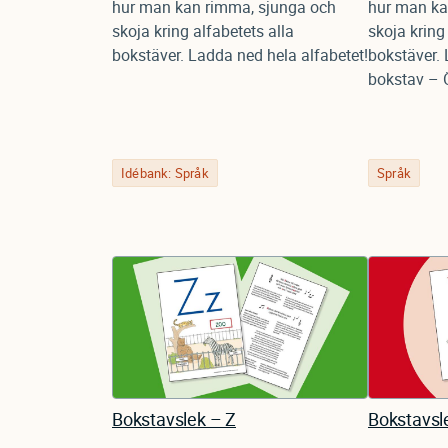
hur man kan rimma, sjunga och
hur man ka
skoja kring alfabetets alla
skoja kring
bokstäver. Ladda ned hela alfabetet!
bokstäver.
bokstav – 
Idébank: Språk
Språk
Bokstavslek – Z
Bokstavsl