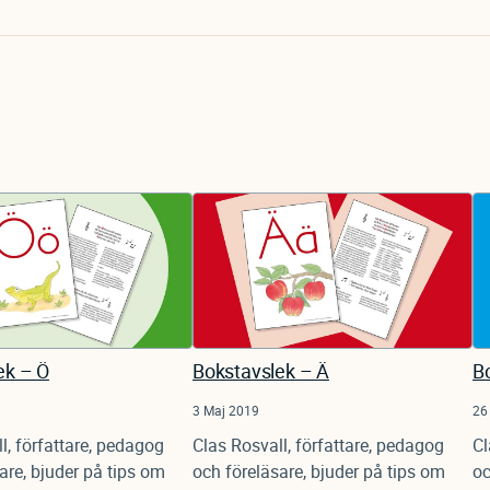
ek – Ö
Bokstavslek – Ä
B
3 Maj 2019
26
l, författare, pedagog
Clas Rosvall, författare, pedagog
Cl
are, bjuder på tips om
och föreläsare, bjuder på tips om
oc