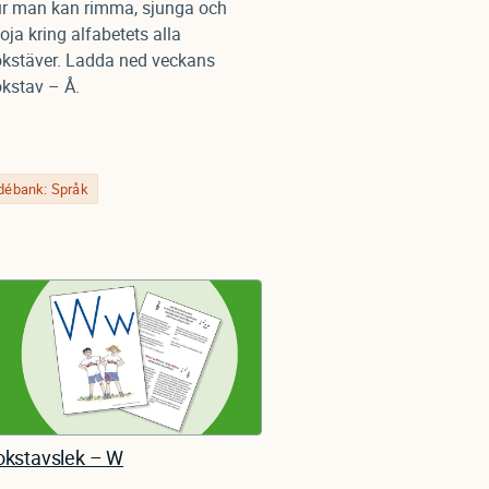
r man kan rimma, sjunga och
oja kring alfabetets alla
kstäver. Ladda ned veckans
kstav – Å.
débank: Språk
okstavslek – W