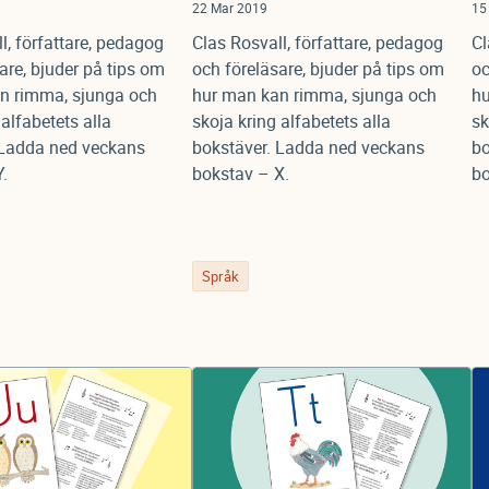
22 Mar 2019
15
l, författare, pedagog
Clas Rosvall, författare, pedagog
Cl
are, bjuder på tips om
och föreläsare, bjuder på tips om
oc
n rimma, sjunga och
hur man kan rimma, sjunga och
hu
 alfabetets alla
skoja kring alfabetets alla
sk
 Ladda ned veckans
bokstäver. Ladda ned veckans
bo
.
bokstav – X.
bo
Språk