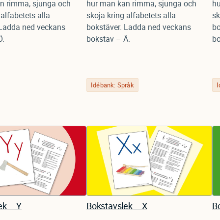
n rimma, sjunga och
hur man kan rimma, sjunga och
hu
 alfabetets alla
skoja kring alfabetets alla
sk
 Ladda ned veckans
bokstäver. Ladda ned veckans
bo
Ö.
bokstav – Ä.
bo
Idébank: Språk
I
ek – Y
Bokstavslek – X
B