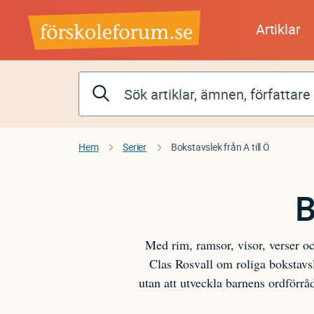
Hoppa
till
Artiklar
huvudinnehåll
Hem
Serier
Bokstavslek från A till Ö
B
Med rim, ramsor, visor, verser oc
Clas Rosvall om roliga bokstavsle
utan att utveckla barnens ordförrå