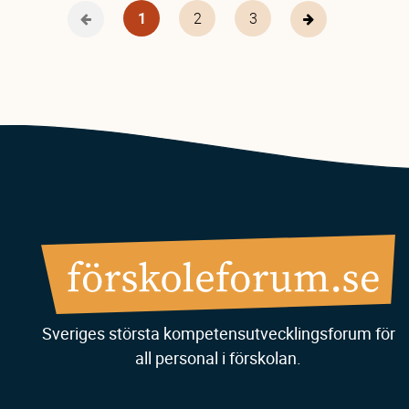
Nuvarande
1
Page
2
Page
3
Föregående
Nästa
sida
sida
sida
Sveriges största kompetensutvecklingsforum för
all personal i förskolan.