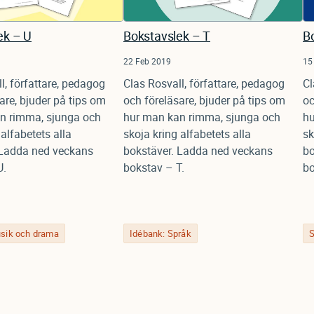
ek – U
Bokstavslek – T
B
22 Feb 2019
15
l, författare, pedagog
Clas Rosvall, författare, pedagog
Cl
are, bjuder på tips om
och föreläsare, bjuder på tips om
oc
n rimma, sjunga och
hur man kan rimma, sjunga och
hu
 alfabetets alla
skoja kring alfabetets alla
sk
 Ladda ned veckans
bokstäver. Ladda ned veckans
bo
U.
bokstav – T.
bo
sik och drama
Idébank: Språk
S