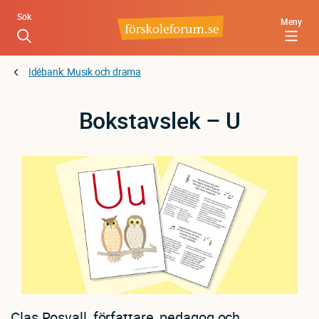
Hoppa
Sök
Meny
till
huvudinnehåll
Idébank: Musik och drama
Bokstavslek – U
Clas Rosvall, författare, pedagog och