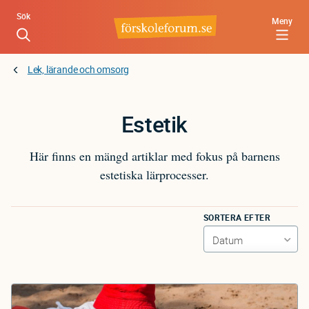
Hoppa
Sök
Meny
till
huvudinnehåll
Lek, lärande och omsorg
Estetik
Här finns en mängd artiklar med fokus på barnens
estetiska lärprocesser.
SORTERA EFTER