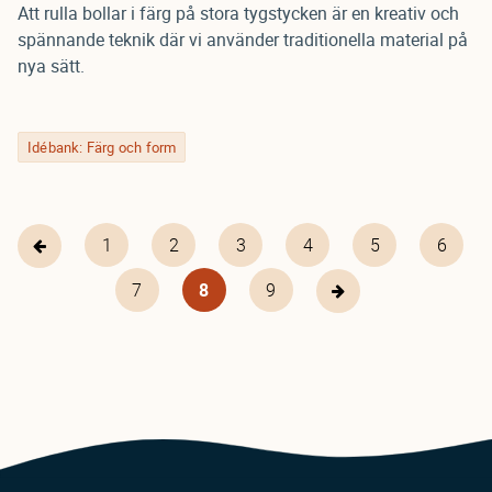
Att rulla bollar i färg på stora tygstycken är en kreativ och
spännande teknik där vi använder traditionella material på
nya sätt.
Idébank: Färg och form
First
1
Page
2
Page
3
Page
4
Page
5
Page
6
Föregående
Pagination
page
sida
Page
7
Nuvarande
8
Page
9
Nästa
sida
sida