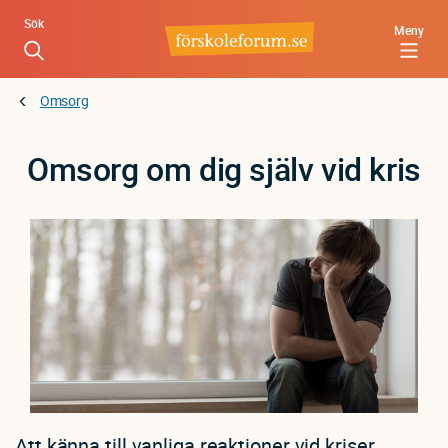
Hoppa
Sök
Meny
till
huvudinnehåll
Omsorg
Omsorg om dig själv vid kris
Att känna till vanliga reaktioner vid kriser