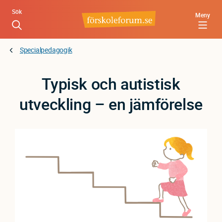
Hoppa
Sök
Meny
till
huvudinnehåll
Specialpedagogik
Typisk och autistisk
utveckling – en jämförelse