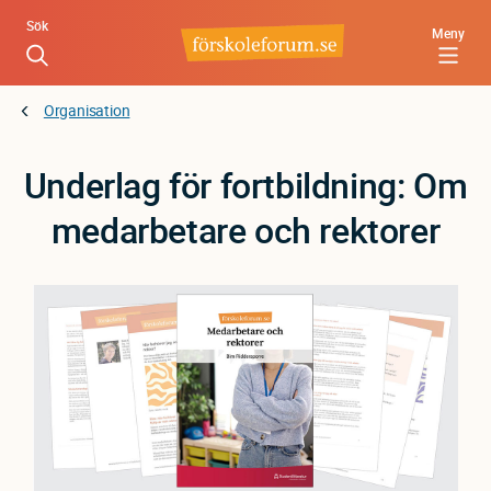
Hoppa
Sök
Meny
till
huvudinnehåll
Organisation
Underlag för fortbildning: Om
medarbetare och rektorer