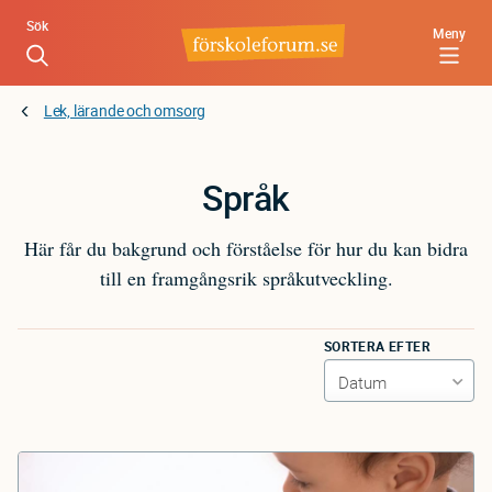
Hoppa
Sök
Meny
till
huvudinnehåll
Lek, lärande och omsorg
Språk
Här får du bakgrund och förståelse för hur du kan bidra
till en framgångsrik språkutveckling.
SORTERA EFTER