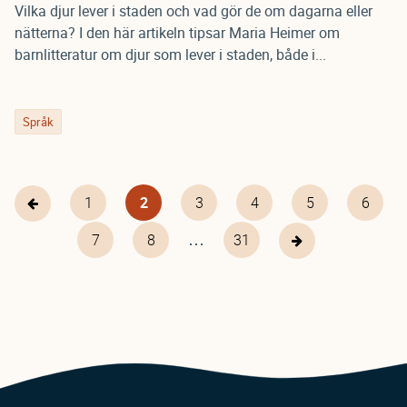
Vilka djur lever i staden och vad gör de om dagarna eller
nätterna? I den här artikeln tipsar Maria Heimer om
barnlitteratur om djur som lever i staden, både i...
Språk
Page
1
Nuvarande
2
Page
3
Page
4
Page
5
Page
6
Föregående
Pagination
sida
sida
…
Page
7
Page
8
31
31
Nästa
sida