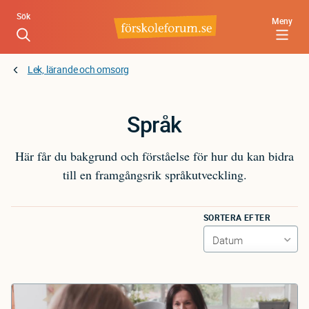
Hoppa
Sök
Meny
till
huvudinnehåll
Lek, lärande och omsorg
Språk
Här får du bakgrund och förståelse för hur du kan bidra
till en framgångsrik språkutveckling.
SORTERA EFTER