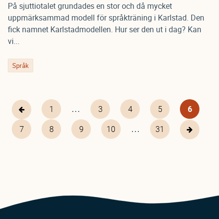
På sjuttiotalet grundades en stor och då mycket
uppmärksammad modell för språkträning i Karlstad. Den
fick namnet Karlstadmodellen. Hur ser den ut i dag? Kan
vi...
Språk
…
First
1
Page
3
Page
4
Page
5
Nuvaran
6
Föregående
Pagination
page
sida
sida
…
Page
7
Page
8
Page
9
Page
10
31
31
Nästa
sida