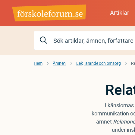
Hoppa
till
Artiklar
huvudinnehåll
Hem
Ämnen
Lek, lärande och omsorg
Re
Rela
I känslornas
kommunikation och 
ämnet
Relation
under ins