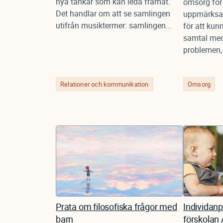
nya tankar som kan leda framåt.
omsorg för 
Det handlar om att se samlingen
uppmärksa
utifrån musiktermer: samlingen...
för att kun
samtal med
problemen, 
Relationer och kommunikation
Omsorg
Prata om filosofiska frågor med
Individanp
barn
förskolan