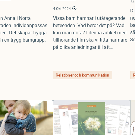
12
4 Okt 2024
De
ne
an Anna i Norra
Vissa barn hamnar i utåtagerande
ba
taden individanpassas
beteenden. Vad beror det på? Vad
sä
nen. Det skapar trygga
kan man göra? I denna artikel med
So
ch en trygg barngrupp.
tillhörande film ska vi titta närmare
på olika anledningar till att...
Relationer och kommunikation
R