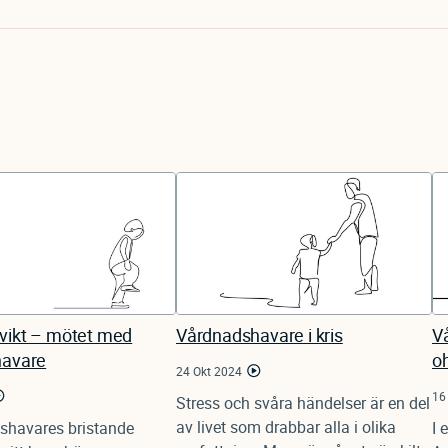
ikt – mötet med
Vårdnadshavare i kris
V
havare
o
24 Okt 2024
16
Stress och svåra händelser är en del
av livet som drabbar alla i olika
shavares bristande
I 