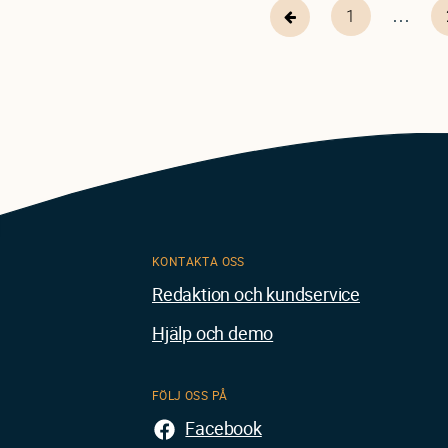
…
First
1
Pagination
Föregående
page
sida
KONTAKTA OSS
Redaktion och kundservice
Hjälp och demo
FÖLJ OSS PÅ
Facebook