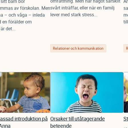
omfattning. Men när något särskilt
sitt barn bör
An
svårt inträffar, eller när en familj
mmas av förskolan. Men
s
lever med stark stress...
na – och våga – inleda
me
 en förälder om
ti
är det...
Relationer och kommunikation
R
assad introduktion på
Orsaker till utåtagerande
St
 Anna
beteende