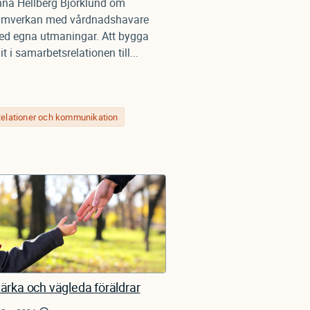
na Hellberg Björklund om
amverkan med vårdnadshavare
d egna utmaningar. Att bygga
llit i samarbetsrelationen till...
elationer och kommunikation
ärka och vägleda föräldrar