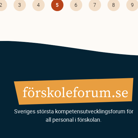
Page
2
Page
3
Page
4
Nuvarande
5
Page
6
Page
7
Page
8
Pa
9
sida
Sveriges största kompetensutvecklingsforum för
all personal i förskolan.