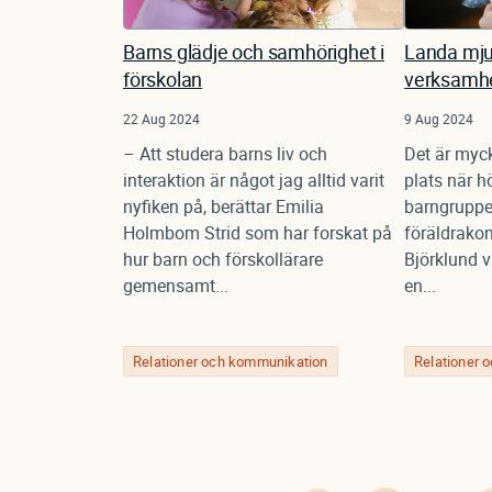
Barns glädje och samhörighet i
Landa mju
förskolan
verksamh
22 Aug 2024
9 Aug 2024
– Att studera barns liv och
Det är myc
interaktion är något jag alltid varit
plats när h
nyfiken på, berättar Emilia
barngrupper
Holmbom Strid som har forskat på
föräldrakon
hur barn och förskollärare
Björklund v
gemensamt...
en...
Relationer och kommunikation
Relationer 