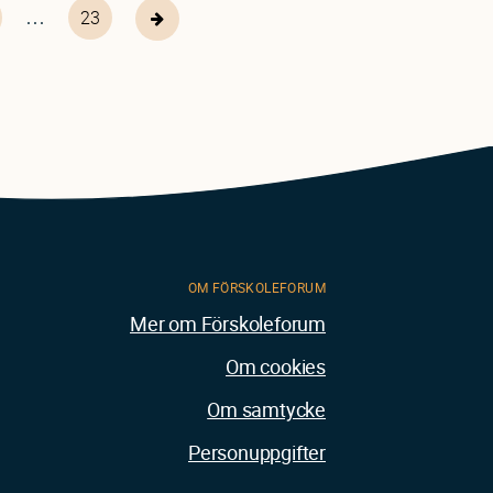
…
ge
23
23
Nästa
sida
OM FÖRSKOLEFORUM
Mer om Förskoleforum
Om cookies
Om samtycke
Personuppgifter