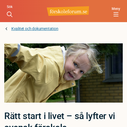
Hoppa
Sök
Meny
till
huvudinnehåll
Kvalitet och dokumentation
Rätt start i livet – så lyfter vi