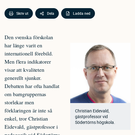
Skriv ut
Dela
Ladda ned
Den svenska förskolan
har länge varit en
internationell förebild.
Men flera indikatorer
visar att kvaliteten
generellt sjunker.
Debatten har ofta handlat
om barngruppernas
storlekar men
förklaringen är inte så
Christian Eidevald,
gästprofessor vid
enkel, tror Christian
Södertörns högskola.
Eidevald, gästprofessor i
pedagogik vid Södertörns