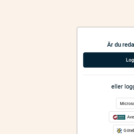
Är du red
Log
eller lo
Micros
Ave
Göteb