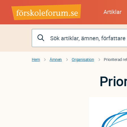
Hoppa
till
Artiklar
huvudinnehåll
Hem
Ämnen
Organisation
Prioriterad ref
Prior