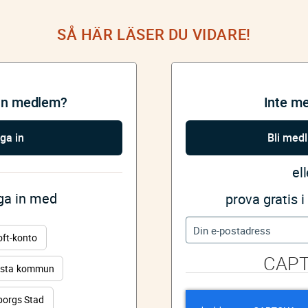
SÅ HÄR LÄSER DU VIDARE!
an medlem?
Inte m
ga in
Bli med
ell
gga in med
prova gratis 
oft-konto
CAP
sta kommun
orgs Stad