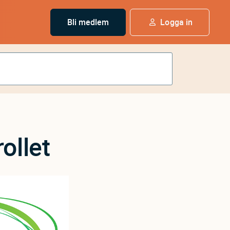
Bli medlem
Logga in
ollet