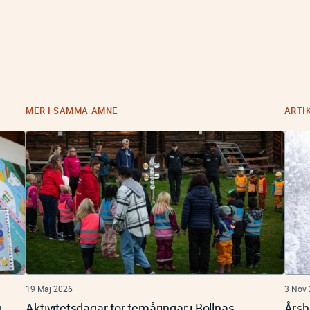
MER I SAMMA ÄMNE
ARTI
19 Maj 2026
3 Nov
g
Aktivitetsdagar för femåringar i Bollnäs
Årsh