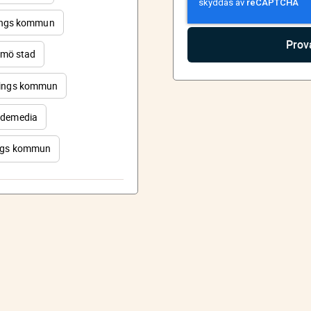
ings kommun
mö stad
ings kommun
demedia
rgs kommun