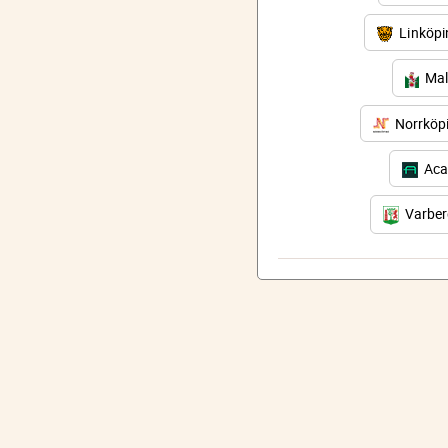
Linköp
Mal
Norrköp
Aca
Varbe