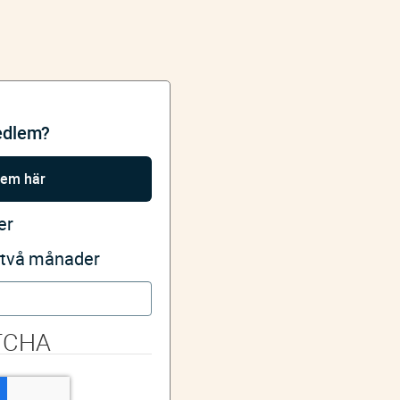
edlem?
lem här
er
i två månader
TCHA