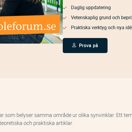
Daglig uppdatering
Vetenskaplig grund och bepr
Praktiska verktyg och nya idé
Prova på
ar som belyser samma område ur olika synvinklar. Ett tema
eoretiska och praktiska artiklar.