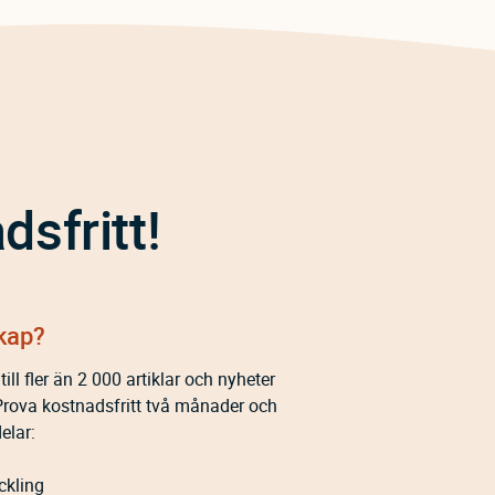
sfritt!
kap?
ill fler än 2 000 artiklar och nyheter
Prova kostnadsfritt två månader och
elar:
ckling