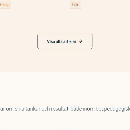
ldning
Lek
Visa alla artiklar
tar om sina tankar och resultat, både inom det pedagogi