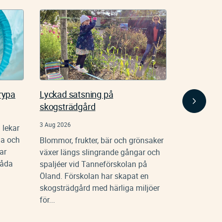
rypa
Lyckad satsning på
Stressredu
skogsträdgård
den inre 
3 Aug 2026
30 Jul 2026
 lekar
la och
Blommor, frukter, bär och grönsaker
Barnens beh
ar
växer längs slingrande gångar och
förskolan,
båda
spaljéer vid Tanneförskolan på
den undervi
Öland. Förskolan har skapat en
närvaro de h
skogsträdgård med härliga miljöer
också tillg
för...