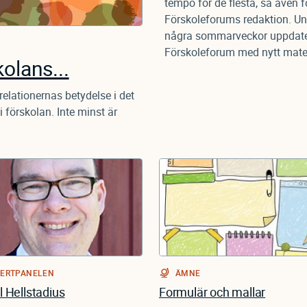
tempo för de flesta, så även f
Förskoleforums redaktion. Un
några sommarveckor uppdate
Förskoleforum med nytt materi
olans...
elationernas betydelse i det
i förskolan. Inte minst är
ERTPANELEN
ÄMNE
 Hellstadius
Formulär och mallar