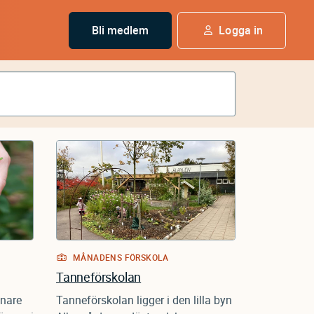
Bli medlem
Logga in
MÅNADENS FÖRSKOLA
Tanneförskolan
gnare
Tanneförskolan ligger i den lilla byn