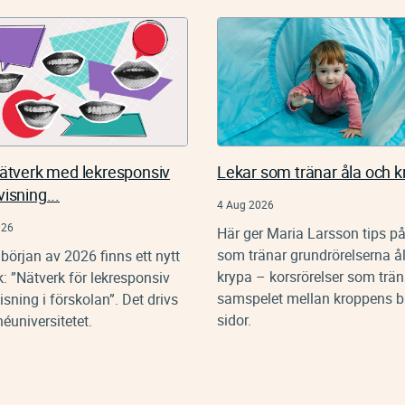
nätverk med lekresponsiv
Lekar som tränar åla och k
isning...
4 Aug 2026
026
Här ger Maria Larsson tips på
som tränar grundrörelserna å
början av 2026 finns ett nytt
krypa – korsrörelser som trän
k: ”Nätverk för lekresponsiv
samspelet mellan kroppens 
sning i förskolan”. Det drivs
sidor.
éuniversitetet.