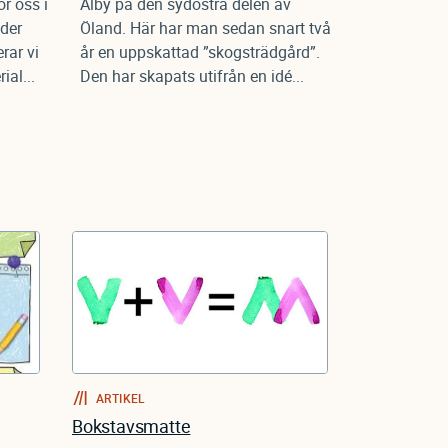
ör oss i
Alby på den sydöstra delen av
der
Öland. Här har man sedan snart två
rar vi
år en uppskattad ”skogsträdgård”.
al...
Den har skapats utifrån en idé...
ARTIKEL
Bokstavsmatte