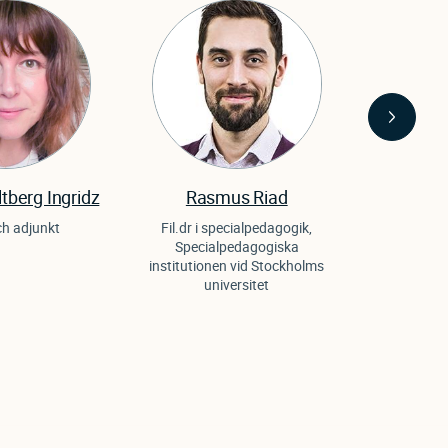
ltberg Ingridz
Rasmus Riad
Kris
och adjunkt
Fil.dr i specialpedagogik,
Filosofie
Specialpedagogiska
pedago
institutionen vid Stockholms
universitet