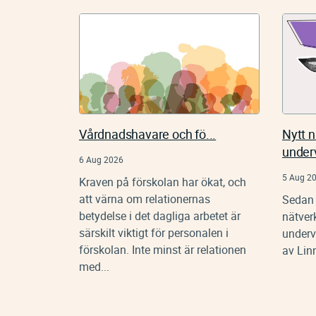
Vårdnadshavare och fö...
Nytt 
underv
6 Aug 2026
5 Aug 2
Kraven på förskolan har ökat, och
att värna om relationernas
Sedan 
betydelse i det dagliga arbetet är
nätver
särskilt viktigt för personalen i
undervi
förskolan. Inte minst är relationen
av Linn
med...