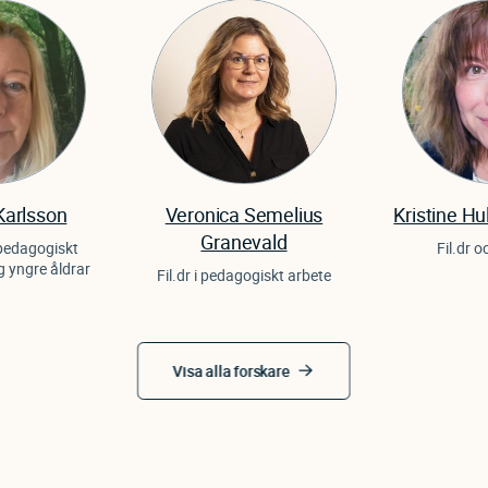
Karlsson
Veronica Semelius
Kristine Hu
Granevald
i pedagogiskt
Fil.dr 
g yngre åldrar
Fil.dr i pedagogiskt arbete
Visa alla forskare